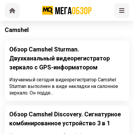
Camshel
Обзор Camshel Sturman.
Двухканальный видеорегистратор
зеркало с GPS-информатором
Изучаемый сегодня видеорегистратор Camshel
Sturman выполнен в виде накладки на салонное
зеркало. Он подде...
Обзор Camshel Discovery. Сигнатурное
комбинированное устройство 3 в 1