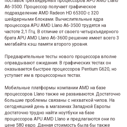
поставок трехъядерных процессоров APU AMD Llano
A6-3500. Процессор получает графическое
подразделение AMD Radeon HD 6530D с 320
шейдерными блоками. Вычислительные ядра
процессора APU AMD Llano A6-3500 трудятся на
частоте 2,1 Ггц. В отличие от своего четырхъядерного
брата APU AMD Llano A6-3600 решение имеет всего 3
мегабайта кэш памяти второго уровня.
Предварительные тесты нового процессора вполне
оправдывают ожидания. В графических тестах он
оказывается быстрее процессоров Pentium G620, но
уступает им в процессорных тестах.
Мобильные платформы компании AMD на базе
процессоров Llano также не развиваются. Достаточно
большие проблемы связаны с нехваткой чипов. На
сегодняшний день в магазинах Западной Европы
достаточно трудно найти ноутбуки на базе
процессоров APU AMD Llano и предлагаются они по
цене 580 евро. Данная стоимость была бы также