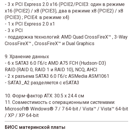
- 3 x PCI Express 2.0 x16 (PCIE2/PCIE3: один в режиме
x16 (PCIE2) / x8 (PCIE3), два в режиме x8 (PCIE2) / x8
(PCIE3) ; PCIE4: в режиме x4)
- 1 x PCI Express 2.0 x1
- 3 x PCI
- поддержка технологий: AMD Quad CrossFireX™ , 3-Way
CrossFireX™ , CrossFireX™ и Dual Graphics
9. Хранение данных
- 6 x SATA3 6.0 Гб/с AMD A75 FCH (Hudson-D3)
RAID (RAID 0, RAID 1 и RAID 10), NCQ, AHCI
- 2 x разъема SATA3 6.0 Гб/с ASMedia ASM1061
- SATA3_A2 разделяется с eSATA3
10. Форм-фактор ATX: 30.5 x 24.4 см
11. Совместимость с операционными системами:
Microsoft® Windows® 7 / 7 64-bit / Vista™ / Vista™ 64-bit
/ XP / XP 64-bit
БИОС материнской платы