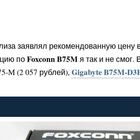
лиза заявлял рекомендованную цену в
Foxconn B75M
ацию по
я так и не смог.
Gigabyte B75M-D3
5-M (2 057 рублей),