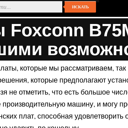
ИСКАТЬ
ы Foxconn B75
ьшими возможн
платы, которые мы рассматриваем, так
решения, которые предполагают устан
зя не отметить, что есть большое чис
е производительную машину, и могу пр
инских плат, способная удовлетворить
но ударить по кошельку.