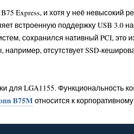
 B75 Express, и хотя у неё невысокий р
вляет встроенную поддержку USB 3.0 н
истем, сохранился нативный PCI, это и
 например, отсутствует SSD-кеширова
ки для LGA1155. Функциональность к
conn B75M
относится к корпоративному