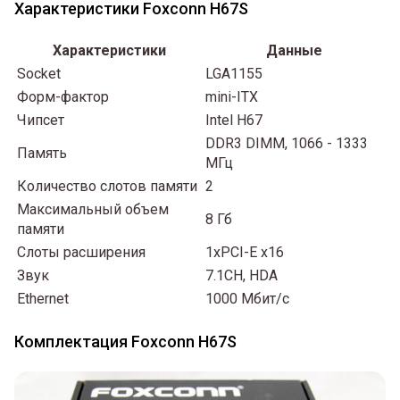
Характеристики Foxconn H67S
Характеристики
Данные
Socket
LGA1155
Форм-фактор
mini-ITX
Чипсет
Intel H67
DDR3 DIMM, 1066 - 1333
Память
МГц
Количество слотов памяти
2
Максимальный объем
8 Гб
памяти
Слоты расширения
1xPCI-E x16
Звук
7.1CH, HDA
Ethernet
1000 Мбит/с
Комплектация Foxconn H67S