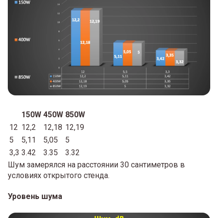
150W
450W
850W
12
12,2
12,18
12,19
5
5,11
5,05
5
3,3
3.42
3.35
3.32
Шум замерялся на расстоянии 30 сантиметров в
условиях открытого стенда.
Уровень шума