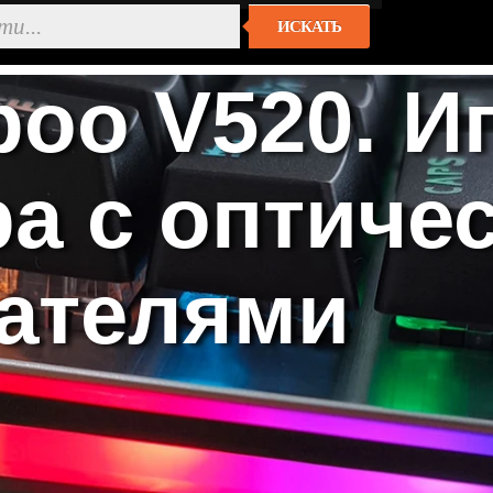
ИСКАТЬ
oo V520. И
ра с оптиче
ателями