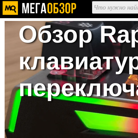
Обзор Rap
клавиату
переключ