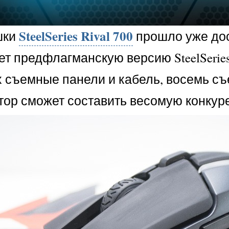
SteelSeries Rival 700
шки
прошло уже дос
 предфлагманскую версию SteelSeries 
съемные панели и кабель, восемь съе
тор сможет составить весомую конкур