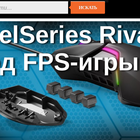
ИСКАТЬ
elSeries Ri
д FPS-игры