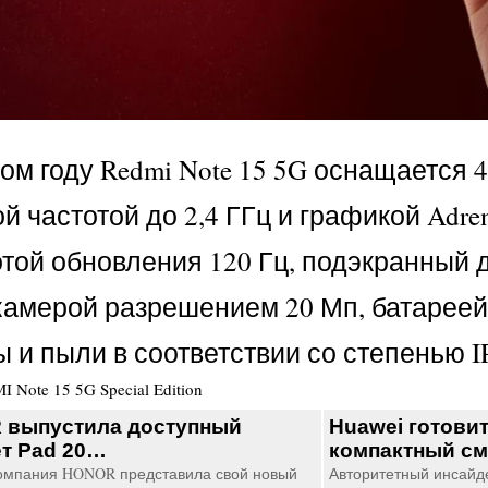
м году Redmi Note 15 5G оснащается 
вой частотой до 2,4 ГГц и графикой A
отой обновления 120 Гц, подэкранный 
камерой разрешением 20 Мп, батареей
 и пыли в соответствии со степенью I
 Note 15 5G Special Edition
 выпустила доступный
Huawei готови
т Pad 20…
компактный с
омпания HONOR представила свой новый
Авторитетный инсайде