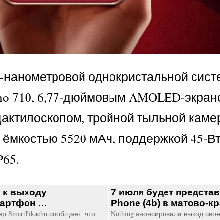
4-нанометровой однокристальной сист
dreno 710, 6,77-дюймовым AMOLED-экран
дактилоскопом, тройной тыльной каме
 ёмкостью 5520 мАч, поддержкой 45-В
P65.
т к выходу
7 июля будет представ
мартфон …
Phone (4b) в матово-
р SmartPikachu сообщает, что
Nothing анонсировала выход свое