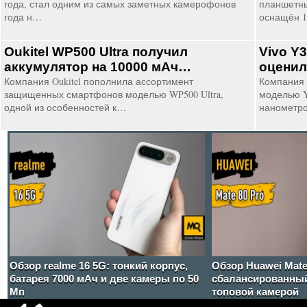
года, стал одним из самых заметных камерофонов
планшетны
года н…
оснащён 1
Oukitel WP500 Ultra получил
Vivo Y
аккумулятор на 10000 мАч…
оценил
Компания Oukitel пополнила ассортимент
Компания 
защищенных смартфонов моделью WP500 Ultra,
моделью Y
одной из особенностей к…
нанометр
Обзор realme 16 5G: тонкий корпус,
Обзор Huawei Mate
батарея 7000 мАч и две камеры по 50
сбалансированный
Мп
топовой камерой