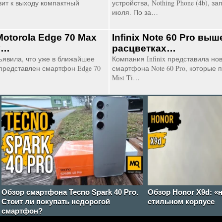
вит к выходу компактный
устройства, Nothing Phone (4b), 
июля. По за…
otorola Edge 70 Max
Infinix Note 60 Pro вы
у…
расцветках…
ъявила, что уже в ближайшее
Компания Infinix представила но
представлен смартфон Edge 70
смартфона Note 60 Pro, которые 
Mist Ti…
Обзор смартфона Tecno Spark 40 Pro.
Обзор Honor X9d: «
Стоит ли покупать недорогой
стильном корпусе
смартфон?