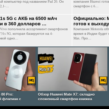
й компьютер под названием Pad 20. Он
компания Huawei гото
2,1-…
смартфон с 6…
31s 5G с АКБ на 6500 мАч
Официально: M
и в 360 долларов …
готов к выход
Vivo пополнила ассортимент смартфонов
Компания Motorola об
31s 5G, которая базируется на 4-
время в Индии будет 
овой одно…
Max. Про…
 80 Pro:
Обзор Huawei Mate X7: складно
 флагман с
сложенный смартфон-книжка