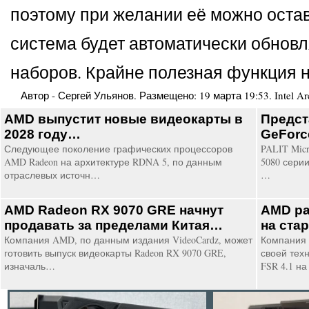
поэтому при желании её можно остав
система будет автоматически обнов
наборов. Крайне полезная функция н
Автор -
Сергей Ульянов
. Размещено:
19 марта 19:53
.
Intel A
AMD выпустит новые видеокарты в
Предст
2028 году…
GeForce
Следующее поколение графических процессоров
PALIT Micr
AMD Radeon на архитектуре RDNA 5, по данным
5080 серии
отраслевых источн…
…
AMD Radeon RX 9070 GRE начнут
AMD ра
продавать за пределами Китая…
на ста
Компания AMD, по данным издания VideoCardz, может
Компания 
готовить выпуск видеокарты Radeon RX 9070 GRE,
своей тех
изначаль…
FSR 4.1 н