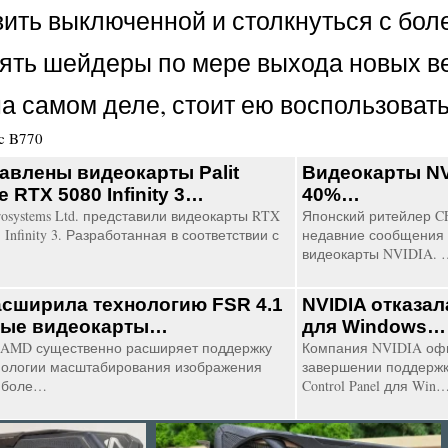
ить выключенной и столкнуться с бол
лять шейдеры по мере выхода новых в
а самом деле, стоит ею воспользовать
rc B770
авлены видеокарты Palit
Видеокарты NV
 RTX 5080 Infinity 3…
40%…
osystems Ltd. представили видеокарты RTX
Японский ритейлер C
 Infinity 3. Разработанная в соответствии с
недавние сообщения 
видеокарты NVIDIA. 
сширила технологию FSR 4.1
NVIDIA отказал
рые видеокарты…
для Windows…
AMD существенно расширяет поддержку
Компания NVIDIA оф
нологии масштабирования изображения
завершении поддержк
а боле…
Control Panel для Win