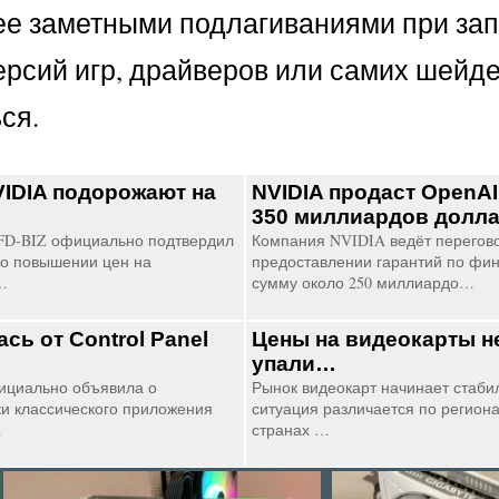
ее заметными подлагиваниями при зап
ерсий игр, драйверов или самих шейд
ся.
IDIA подорожают на
NVIDIA продаст OpenAI
350 миллиардов долл
FD-BIZ официально подтвердил
Компания NVIDIA ведёт перегов
о повышении цен на
предоставлении гарантий по фи
…
сумму около 250 миллиардо…
ась от Control Panel
Цены на видеокарты н
упали…
ициально объявила о
Рынок видеокарт начинает стабил
и классического приложения
ситуация различается по региона
…
странах …