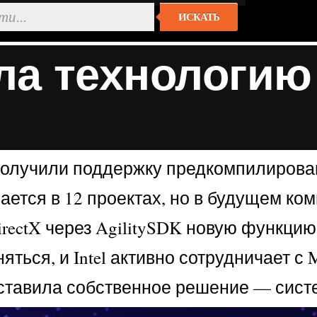
ИСКАТЬ
ила технологию
 получили поддержку предкомпилирован
вается в 12 проектах, но в будущем к
rectX через AgilitySDK новую функцию 
ться, и Intel активно сотрудничает с 
ставила собственное решение — сис