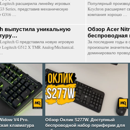
Logitech расширила линейку игровых
Популярный производ
G3 Series, представив механическую
Keychron расширяет с
у G316 …
компания хорошо …
ch выпустила уникальную
Обзор Acer Nit
атуру…
беспроводная 
Logitech G представила новую игровую
За последние годы в 
 Logitech G512 X TMR Analog/Mechanical.
произошли значитель
с…
доминировало прово
Widow V4 Pro.
Обзор Оклик S277W. Доступный
ская клавиатура
беспроводной набор периферии для