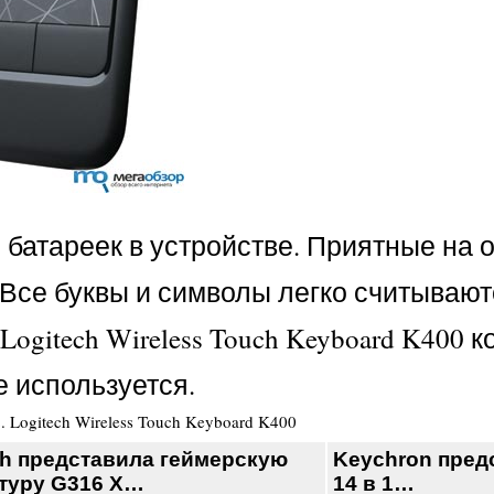
батареек в устройстве. Приятные на 
се буквы и символы легко считываютс
Logitech Wireless Touch Keyboard K400 
е используется.
2
.
Logitech Wireless Touch Keyboard K400
ch представила геймерскую
Keychron пред
туру G316 X…
14 в 1…