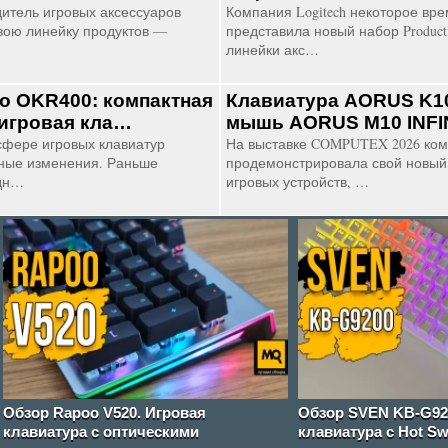
итель игровых аксессуаров
Компания Logitech некоторое вре
вою линейку продуктов —
представила новый набор Productiv
линейки акс…
ro OKR400: компактная
Клавиатура AORUS K10
игровая кла…
мышь AORUS M10 INFI
сфере игровых клавиатур
На выставке COMPUTEX 2026 ко
ные изменения. Раньше
продемонстрировала свой новый
дн…
игровых устройств, …
Обзор Rapoo V520. Игровая
Обзор SVEN KB-G92
клавиатура с оптическими
клавиатура с Hot S