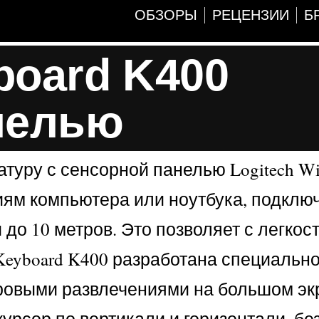
ОБЗОРЫ
РЕЦЕНЗИИ
Б
board K400
нелью
уру с сенсорной панелью Logitech Wir
иям компьютера или ноутбука, подключ
до 10 метров. Это позволяет с легкос
Keyboard K400 разработана специально
ровыми развлечениями на большом эк
рсор по вертикали и горизонтали, бе