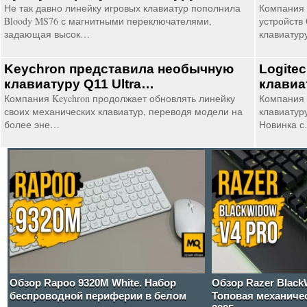
Не так давно линейку игровых клавиатур пополнила
Компания 
Bloody MS76 с магнитными переключателями,
устройств 
задающая высок…
клавиатур
Keychron представила необычную
Logite
клавиатуру Q11 Ultra…
клави
Компания Keychron продолжает обновлять линейку
Компания 
своих механических клавиатур, переводя модели на
клавиатуру
более эне…
Новинка 
Обзор Rapoo 9320M White. Набор
Обзор Razer Black
беспроводной периферии в белом
Топовая механиче