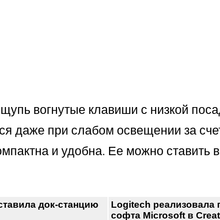
ощупь вогнутые клавиши с низкой пос
я даже при слабом освещении за счет
компактна и удобна. Ее можно ставить 
ставила док-станцию
Logitech реализовала
софта Microsoft в Crea