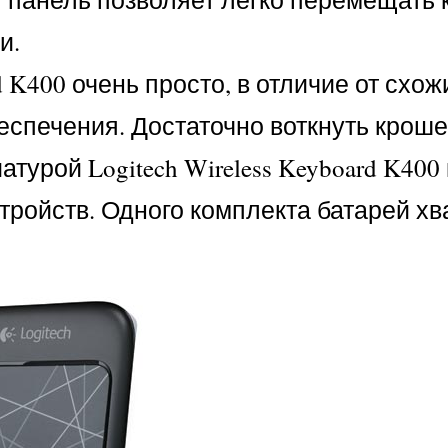
и.
d K400 очень просто, в отличие от схо
спечения. Достаточно воткнуть крошечн
виатурой Logitech Wireless Keyboard K4
ройств. Одного комплекта батарей хва