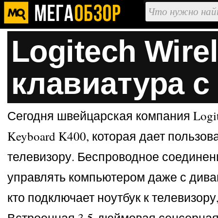
Logitech Wire
клавиатура с
Сегодня швейцарская компания Logit
Keyboard K400, которая дает пользо
телевизору. Беспроводное соединени
управлять компьютером даже с дивана
кто подключает ноутбук к телевизо
Встроенная 3.5-дюймовая сенсорная 