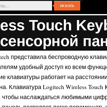
ИСКАТЬ
less Touch Key
 сенсорной па
ech представила беспроводную клавиат
вателям удобный доступ ко всем функц
е клавиатуры работает на расстоянии 
. Клавиатура Logitech Wireless Touch 
ру, чтобы наслаждаться любимыми циф
панель позволяет легко перемещать ку