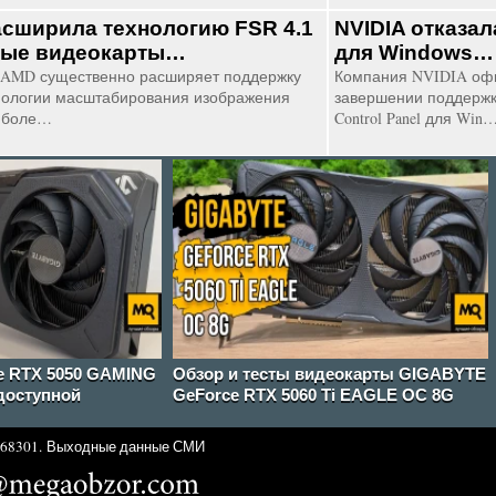
сширила технологию FSR 4.1
NVIDIA отказал
рые видеокарты…
для Windows…
AMD существенно расширяет поддержку
Компания NVIDIA оф
нологии масштабирования изображения
завершении поддержк
а боле…
Control Panel для Win
e RTX 5050 GAMING
Обзор и тесты видеокарты GIGABYTE
доступной
GeForce RTX 5060 Ti EAGLE OC 8G
68301.
Выходные данные СМИ