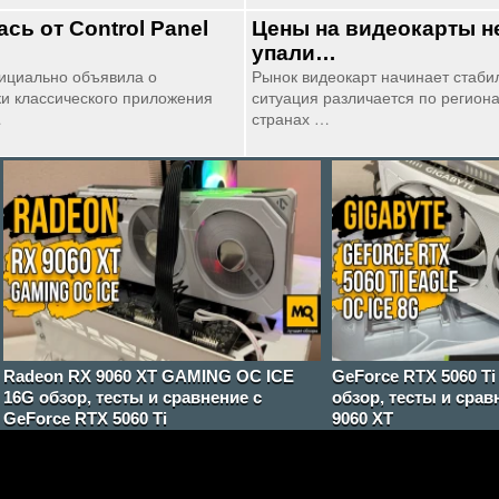
ась от Control Panel
Цены на видеокарты н
упали…
ициально объявила о
Рынок видеокарт начинает стабил
и классического приложения
ситуация различается по региона
…
странах …
Radeon RX 9060 XT GAMING OC ICE
GeForce RTX 5060 T
16G обзор, тесты и сравнение с
обзор, тесты и срав
GeForce RTX 5060 Ti
9060 XT