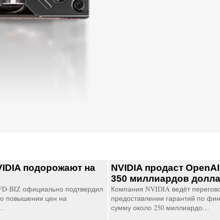
IDIA подорожают на
NVIDIA продаст OpenAI
350 миллиардов долл
FD-BIZ официально подтвердил
Компания NVIDIA ведёт перегов
о повышении цен на
предоставлении гарантий по фи
…
сумму около 250 миллиардо…