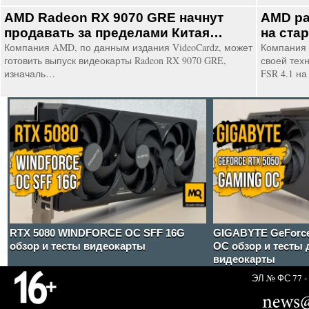
AMD Radeon RX 9070 GRE начнут
AMD ра
продавать за пределами Китая…
на ста
Компания AMD, по данным издания VideoCardz, может
Компания 
готовить выпуск видеокарты Radeon RX 9070 GRE,
своей тех
изначаль…
FSR 4.1 н
RTX 5080 WINDFORCE OC SFF 16G
GIGABYTE GeForc
обзор и тесты видеокарты
OC обзор и тесты 
видеокарты
ЭЛ № ФС 77 - 