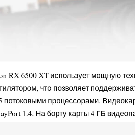
n RX 6500 XT использует мощную техн
илятором, что позволяет поддерживат
5 потоковыми процессорами. Видеокар
yPort 1.4. На борту карты 4 ГБ видео