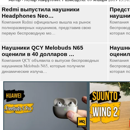
Redmi выпустила наушники
Предст
Headphones Neo…
наушни
Компания Redmi официально вышла на рынок
Компания
полноразмерных наушников, представив свою
беспровод
первую беспроводную мо…
которая п
Наушники QCY Melobuds N65
Наушни
оценили в 40 долларов …
оценил
Компания QCY объявила о выпуске беспроводных
Компания 
наушников Melobuds N65, которые получили
беспровод
динамические излуча…
которая п