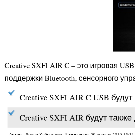
Creative SXFI AIR C – это игровая US
поддержки Bluetooth, сенсорного упр
Creative SXFI AIR C USB буду
Creative SXFI AIR будут такж
Автор -
Ленар Хайруллин
. Размещено:
09 января 2019 15:31