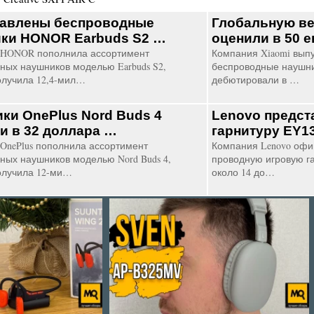
авлены беспроводные
Глобальную ве
ки HONOR Earbuds S2 …
оценили в 50 
 HONOR пополнила ассортимент
Компания Xiaomi вып
ных наушников моделью Earbuds S2,
беспроводные наушни
олучила 12,4-мил…
дебютировали в …
ки OnePlus Nord Buds 4
Lenovo предст
и в 32 доллара …
гарнитуру EY
OnePlus пополнила ассортимент
Компания Lenovo офи
ных наушников моделью Nord Buds 4,
проводную игровую г
олучила 12-ми…
около 14 до…