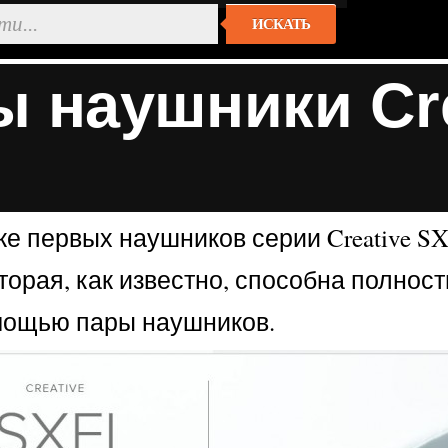
ИСКАТЬ
 наушники Crea
уске первых наушников серии Creative 
оторая, как известно, способна полнос
мощью пары наушников.