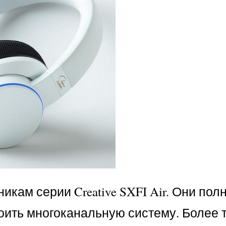
кам серии Creative SXFI Air. Они пол
оить многоканальную систему. Более т