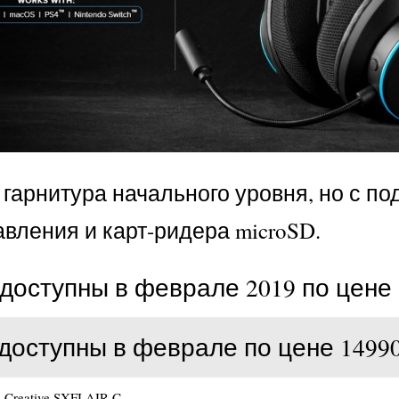
B гарнитура начального уровня, но с по
авления и карт-ридера microSD.
т доступны в феврале 2019 по цене 
е доступны в феврале по цене 14990
.
Creative SXFI AIR C