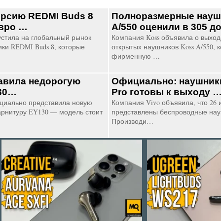
рсию REDMI Buds 8
Полноразмерные науш
евро …
A/550 оценили в 305 
устила на глобальный рынок
Компания Koss объявила о выхо
ки REDMI Buds 8, которые
открытых наушников Koss A/550, 
фирменную …
авила недорогую
Официально: наушники
130…
Pro готовы к выходу 
циально представила новую
Компания Vivo объявила, что 26 
арнитуру EY130 — модель стоит
представлены беспроводные нау
Производи…