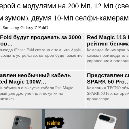
амерой с модулями на 200 Мп, 12 Мп (св
м зумом), двумя 10-Мп селфи-камерам
4
.
Samsung Galaxy Z Fold7
 Fold будут продавать за 3000
Red Magic 11S 
ров…
рейтинг бенчм
ыхода iPhone Fold связана с тем, что Apple
Команда бенчмарка A
создать устройство, которое будет заметно
самых производитель
управлением операц
авлен необычный кабель
Представлен 
Red Magic 100W…
SPARK 50 Pro
ia объявил о выпуске кабеля Red Magic
Компания TECNO объ
орый уже доступен для покупки на
SPARK 50 Pro, которы
 китайск…
процессоре…