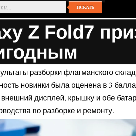
ИСКАТЬ
xy Z Fold7 при
игодным
зультаты разборки флагманского складн
ность новинки была оценена в 3 балл
 внешний дисплей, крышку и обе батар
оводства по разборке и ремонту.