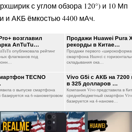
ерхширик с углом обзора 120°) и 10 Мп
и и АКБ ёмкостью 4400 мАч.
Pro+ возглавил
Продажи Huawei Pura 
арка AnTuTu…
рекорды в Китае…
nTuTu опубликовала рейтинг
Продажи первого «широкоформат
ных флагманов под
смартфона Huawei с горизонтал
ионн…
складывания ока…
смартфон TECNO
Vivo G5i с АКБ на 720
…
в 325 долларов …
явила о выпуске смартфона
Компания Vivo представила в Ки
й базируется на 6-нанометровом
среднебюджетный смартфон Vivo
базируется на 4-наноме…