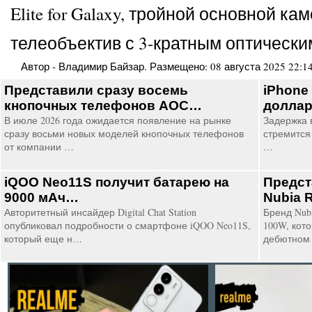
Elite for Galaxy, тройной основной к
телеобъектив с 3-кратным оптически
Автор -
Владимир Байзар
. Размещено:
08 августа 2025 22:1
Представили сразу восемь
iPhone
кнопочных телефонов AOC…
долла
В июле 2026 года ожидается появление на рынке
Задержка в
сразу восьми новых моделей кнопочных телефонов
стремится 
от компании …
…
iQOO Neo11S получит батарею на
Предст
9000 мАч…
Nubia 
Авторитетный инсайдер Digital Chat Station
Бренд Nub
опубликовал подробности о смартфоне iQOO Neo11S,
100W, кот
который еще н…
дебютном