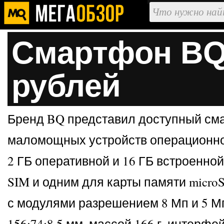
Смартфон BQ 
рублей
Бренд BQ представил доступный сма
маломощных устройств операционной 
2 ГБ оперативной и 16 ГБ встроенн
SIM и одним для карты памяти micro
с модулями разрешением 8 Мп и 5 Мп
156:74:8,5 мм, массой 166 г, интерф