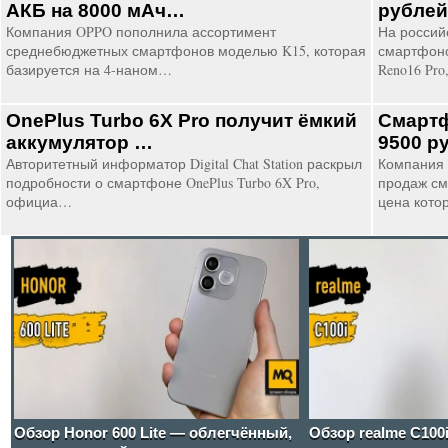
АКБ на 8000 мАч…
рубле
Компания OPPO пополнила ассортимент
На россий
среднебюджетных смартфонов моделью K15, которая
смартфоно
базируется на 4-наном…
Reno16 Pro
OnePlus Turbo 6X Pro получит ёмкий
Смартф
аккумулятор …
9500 р
Авторитетный информатор Digital Chat Station раскрыл
Компания 
подробности о смартфоне OnePlus Turbo 6X Pro,
продаж см
официа…
цена кото
Обзор Honor 600 Lite — облегчённый,
Обзор realme C100