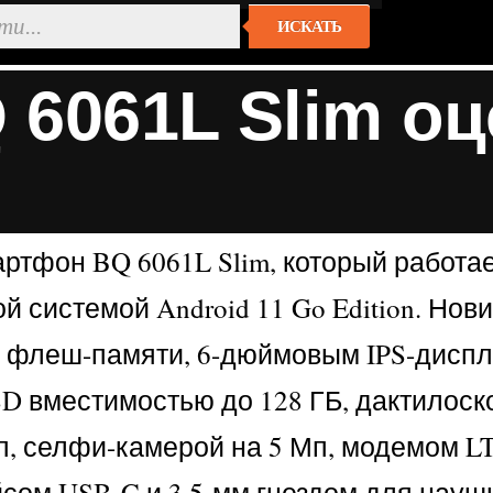
ИСКАТЬ
6061L Slim оц
ртфон BQ 6061L Slim, который работа
системой Android 11 Go Edition. Нови
ой флеш-памяти, 6-дюймовым IPS-дисп
SD вместимостью до 128 ГБ, дактилос
, селфи-камерой на 5 Мп, модемом LT
ейсом USB-C и 3,5-мм гнездом для науш