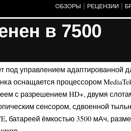
ОБЗОРЫ
РЕЦЕНЗИИ
Б
енен в 7500
ет под управлением адаптированной д
нка оснащается процессором MediaTek 
леем с разрешением HD+, двумя слота
копическим сенсором, сдвоенной тыль
E, батареей ёмкостью 3500 мАч, разм
ников.