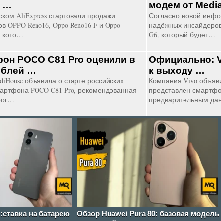
й …
модем от Medi
ском AliExpress стартовали продажи
Согласно новой инфо
в OPPO Reno16, Oppo Reno16 F и Oppo
надёжных инсайдеров
, кото…
G6, который будет…
он POCO C81 Pro оценили в
Официально: V
ублей …
к выходу …
diHouse объявила о старте российских
Компания Vivo объяви
артфона POCO C81 Pro, рекомендованная
представлен смартфон
рог…
предварительным да
i:ставка на батарею
Обзор Huawei Pura 80: базовая модель