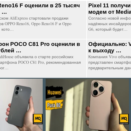
eno16 F оценили в 25 тысяч
Pixel 11 получ
й …
модем от Medi
ском AliExpress стартовали продажи
Согласно новой инфо
в OPPO Reno16, Oppo Reno16 F и Oppo
надёжных инсайдеров
, кото…
G6, который будет…
он POCO C81 Pro оценили в
Официально: V
ублей …
к выходу …
diHouse объявила о старте российских
Компания Vivo объяви
артфона POCO C81 Pro, рекомендованная
представлен смартфон
рог…
предварительным да