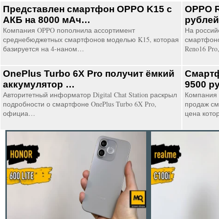
Представлен смартфон OPPO K15 с
OPPO R
АКБ на 8000 мАч…
рубле
Компания OPPO пополнила ассортимент
На россий
среднебюджетных смартфонов моделью K15, которая
смартфоно
базируется на 4-наном…
Reno16 Pro
OnePlus Turbo 6X Pro получит ёмкий
Смартф
аккумулятор …
9500 р
Авторитетный информатор Digital Chat Station раскрыл
Компания 
подробности о смартфоне OnePlus Turbo 6X Pro,
продаж см
официа…
цена кото