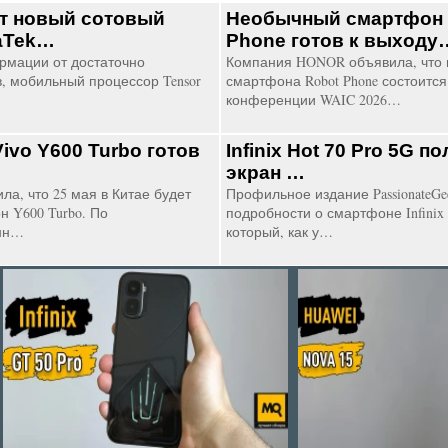
ит новый сотовый
Необычный смартфон
aTek…
Phone готов к выходу
рмации от достаточно
Компания HONOR объявила, что 
, мобильный процессор Tensor
смартфона Robot Phone состоится
конференции WAIC 2026…
ivo Y600 Turbo готов
Infinix Hot 70 Pro 5G 
экран …
ла, что 25 мая в Китае будет
Профильное издание PassionateGe
 Y600 Turbo. По
подробности о смартфоне Infinix 
нн…
который, как у…