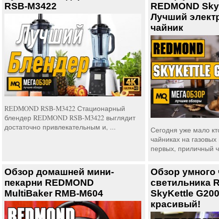
RSB-M3422
REDMOND SkyK
Лучший элект
чайник
REDMOND RSB-M3422 Стационарный
блендер REDMOND RSB-M3422 выглядит
достаточно привлекательным и, ...
Сегодня уже мало кто
чайниках на газовых 
первых, приличный ча
Обзор домашней мини-
Обзор умного 
пекарни REDMOND
светильника
MultiBaker RMB-M604
SkyKettle G200
красивый!