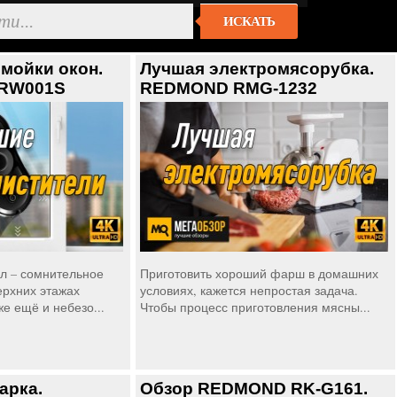
ИСКАТЬ
мойки окон.
Лучшая электромясорубка.
RW001S
REDMOND RMG-1232
л – сомнительное
Приготовить хороший фарш в домашних
ерхних этажах
условиях, кажется непростая задача.
же ещё и небезо...
Чтобы процесс приготовления мясны...
арка.
Обзор REDMOND RK-G161.