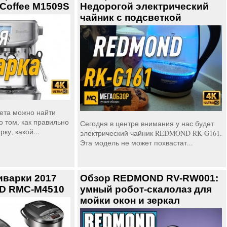
offee M1509S
Недорогой электрический
чайник с подсветкой
ета можно найти
о том, как правильно
Сегодня в центре внимания у нас будет
ку, какой...
электрический чайник REDMOND RK-G161.
Эта модель не может похвастат...
иварки 2017
Обзор REDMOND RV-RW001:
D RMC-M4510
умный робот-скалолаз для
мойки окон и зеркал