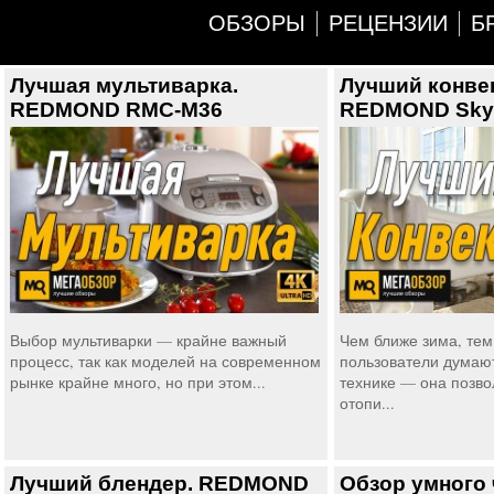
ОБЗОРЫ
РЕЦЕНЗИИ
Б
Лучшая мультиварка.
Лучший конве
REDMOND RMC-M36
REDMOND SkyH
Выбор мультиварки — крайне важный
Чем ближе зима, те
процесс, так как моделей на современном
пользователи думаю
рынке крайне много, но при этом...
технике — она позво
отопи...
Лучший блендер. REDMOND
Обзор умного