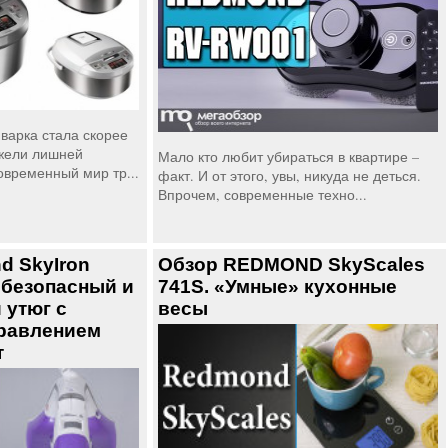
варка стала скорее
жели лишней
Мало кто любит убираться в квартире –
овременный мир тр...
факт. И от этого, увы, никуда не деться.
Впрочем, современные техно...
d SkyIron
Обзор REDMOND SkyScales
 безопасный и
741S. «Умные» кухонные
 утюг с
весы
равлением
т