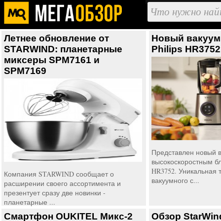
Летнее обновление от
Новый вакуум
STARWIND: планетарные
Philips HR3752
миксеры SPM7161 и
SPM7169
Представлен новый 
высокоскоростным бл
HR3752. Уникальная 
Компания STARWIND сообщает о
вакуумного с...
расширении своего ассортимента и
презентует сразу две новинки -
планетарные ...
Смартфон OUKITEL Микс-2
Обзор StarWin