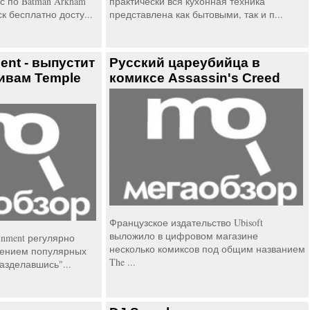
с по Batman Arkham
практически вся кухонная техника
к бесплатно досту...
представлена как бытовыми, так и п...
ent - выпустит
Русский цареубийца в
ивам Temple
комиксе Assassin's Creed
Французское издательство Ubisoft
выложило в цифровом магазине
inment регулярно
несколько комиксов под общим названием
ением популярных
The ...
Разделавшись"...