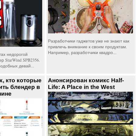
Разработчики гаджетов уже не знают как
привлечь внимание к своим продуктам.
Например, разработчики квадро...
тах недорогой
р StarWind SPB2356.
одобных девай...
х, кто которые
Анонсирован комикс Half-
ить блендер в
Life: A Place in the West
зине