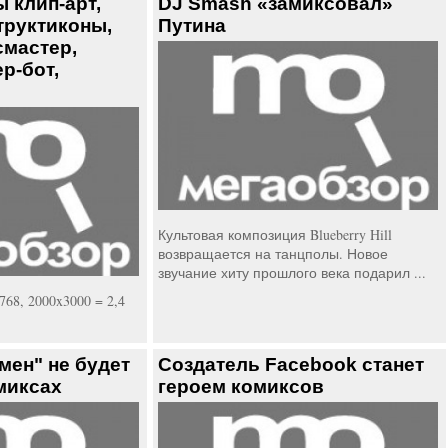
 клип-арт,
DJ Smash «замиксовал»
труктиконы,
Путина
смастер,
р-бот,
Культовая композиция Blueberry Hill
возвращается на танцполы. Новое
звучание хиту прошлого века подарил ...
768, 2000x3000 = 2,4
ен" не будет
Создатель Facebook станет
миксах
героем комиксов