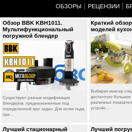
ОБЗОРЫ
РЕЦЕНЗИИ
Б
Обзор BBK KBH1011.
Краткий обзо
Мультифункциональный
моделей кухо
погружной блендер
Выбирая миксер сле
достаточно большое 
Существуют разные модификации
различных показате
блендеров, предназначенные под
устройс...
определенный круг задач. Для колки льда,
при...
Лучший стационарный
Лучший погру