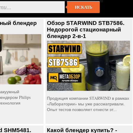
ИСКАТЬ
ный блендер
Обзор STARWIND STB7586.
Недорогой стационарный
блендер 2-в-1
вакуумный
ендером Philips
Продукция компании STARWIND в рамках
технология
«Лаборатории» мы уже рассматривали.
Опыт тестов позволяет отнести эт...
d SHM5481.
Какой блендер купить? -