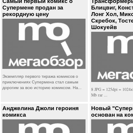
Самый первый комикс о
Трансформеры
Супермене продан за
Блицвиг, Конс
рекордную цену
Лонг Хол, Мик
Скребок, Тосте
Шокуейв
Экземпляр первого тиража комиксов о
приключениях Супермена стал самым
дорогим за всю историю комиксом. На...
8 JPG = 125dpi = 1024х
Mb rar ...
Анджелина Джоли героиня
Новый "Суперм
комикса
основан на ко