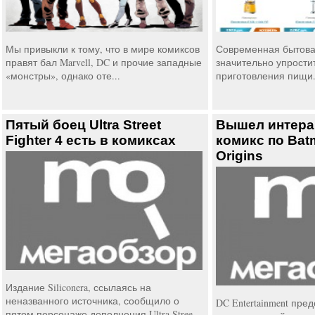
Мы привыкли к тому, что в мире комиксов
Современная бытова
правят бал Marvell, DC и прочие западные
значительно упрости
«монстры», однако оте...
приготовления пищи. 
Пятый боец Ultra Street
Вышел интера
Fighter 4 есть в комиксах
комикс по Bat
Origins
Издание Siliconera, ссылаясь на
неназванного источника, сообщило о
DC Entertainment пре
пятом персонаже дополнения Ultra Stree...