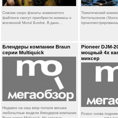
Совсем скоро фанаты знаменитого
Тематический комик
файтинга смогут приобрести комиксы о
Киттельсеном (Shawn K
вселенной Mortal Kombat. В данн...
проиллюстрированны
Блендеры компании Braun
Pioneer DJM-2
серии Multiquick
мощный 4х ка
миксер
Недавно на наш взор попали весьма
любопытные модели блендеров компании
Pioneer снова подним
Braun серии Multiquick. На сегодня...