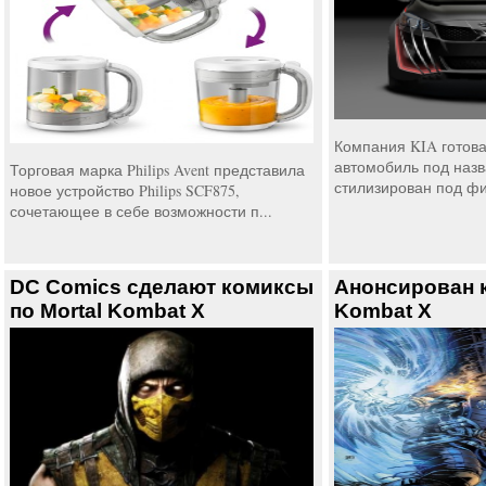
Компания KIA готова
автомобиль под назв
Торговая марка Philips Avent представила
стилизирован под фи
новое устройство Philips SCF875,
сочетающее в себе возможности п...
DC Comics сделают комиксы
Анонсирован к
по Mortal Kombat X
Kombat X