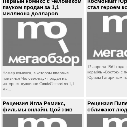
Первый комикс с Человеком
Космонавт Юр
пауком продан за 1,1
стал героем к
миллиона долларов
12 апреля 1961 года
корабль «Восток» с 
Номер комикса, в котором впервые
Юрием Гагариным на 
появился Человек-паук продан на
интернет-аукционе ComicConnect за 1,1
ми...
Рецензия Игла Ремикс,
Рецензия Пипе
фильмы онлайн. Цой жив
сближают лю