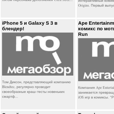
интерактивный комик
Origins. Первый выпус
iPhone 5 и Galaxy S 3 в
Ape Entertainm
блендер!
комикс по мот
Run
Том Диксон, представляющий компанию
Blendtec, регулярно проводит
Компания Ape Enterta
своеобразные краш–тесты новеньких
занимается превращ
смартф...
iOS игр в комиксы. "