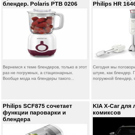
блендер. Polaris PTB 0206
Philips HR 164
Вернемся к теме блендеров, только в этот
Сегодня мы поговори
раз не погружных, а стационарных.
штуке, как блендер. 
Вообще мода на блендеры такого...
погружной блендер, о
Philips SCF875 сочетает
KIA X-Car для
функции пароварки и
комиксов
блендера