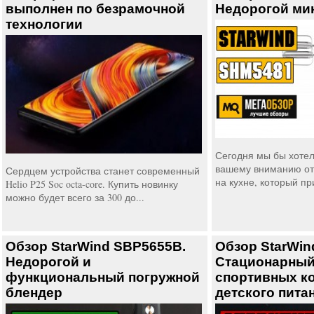
выполнен по безрамочной
Недорогой ми
технологии
Сегодня мы бы хотел
вашему вниманию от
Сердцем устройства станет современный
на кухне, который пр
Helio P25 Soc octa-core. Купить новинку
можно будет всего за 300 до...
Обзор StarWind SBP5655B.
Обзор StarWin
Недорогой и
Стационарный
функциональный погружной
спортивных ко
блендер
детского пита