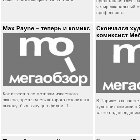
представляя DJM-200
четырехканальный м
профессион...
Max Payne – теперь и комикс
Скончался ху
комиксист Ме
Как известно по мотивам известного
экшена, третья часть которого готовится к
В Париже в возрасте 
выходу, был выпущен фильм. Т...
художник-комиксист
также под псевдоним