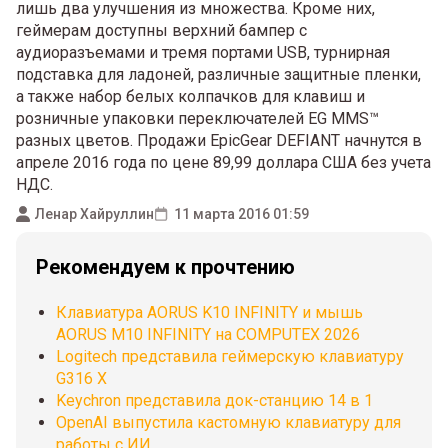
лишь два улучшения из множества. Кроме них,
геймерам доступны верхний бампер с
аудиоразъемами и тремя портами USB, турнирная
подставка для ладоней, различные защитные пленки,
а также набор белых колпачков для клавиш и
розничные упаковки переключателей EG MMS™
разных цветов. Продажи EpicGear DEFIANT начнутся в
апреле 2016 года по цене 89,99 доллара США без учета
НДС.
Ленар Хайруллин
11 марта 2016 01:59
Рекомендуем к прочтению
Клавиатура AORUS K10 INFINITY и мышь
AORUS M10 INFINITY на COMPUTEX 2026
Logitech представила геймерскую клавиатуру
G316 X
Keychron представила док-станцию 14 в 1
OpenAI выпустила кастомную клавиатуру для
работы с ИИ