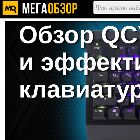
Обзор QC
и эффект
клавиату