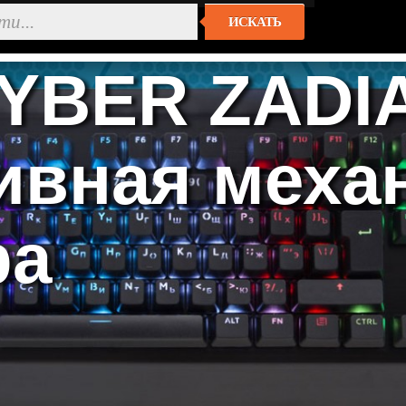
ИСКАТЬ
YBER ZADIA
ивная меха
ра