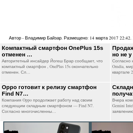
Автор -
Владимир Байзар
. Размещено:
14 марта 2017 22:42
.
Компактный смартфон OnePlus 15s
Продаж
отменен …
но не 
Авторитетный инсайдер Йогеш Брар сообщает, что
Согласно 
компактный смартфон , OnePlus 15s окончательно
Omdia, ми
отменен. Сл…
квартале 
Oppo готовит к релизу смартфон
Склад
Find N7…
получат
Компания Oppo продолжает работу над своим
Вчера ком
следующим складным смартфоном — Find N7.
Gemini Int
Согласно многочисленны…
заявлени