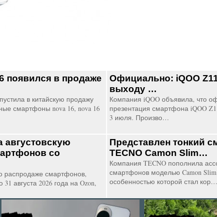
6 появился в продаже
Официально: iQOO Z11i
выходу …
устила в китайскую продажу
Компания iQOO объявила, что о
ые смартфоны nova 16, nova 16
презентация смартфона iQOO Z11
3 июля. Произво…
а августовскую
Представлен тонкий с
мартфонов со
TECNO Camon Slim…
Компания TECNO пополнила асс
смартфонов моделью Camon Slim,
о распродаже смартфонов,
особенностью которой стал кор
 31 августа 2026 года на Ozon,