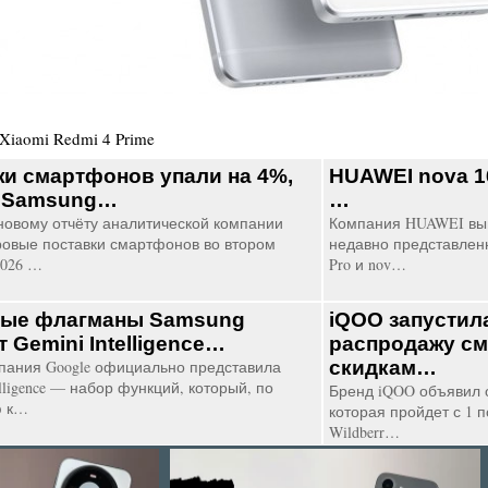
Xiaomi Redmi 4 Prime
и смартфонов упали на 4%,
HUAWEI nova 1
у Samsung…
…
новому отчёту аналитической компании
Компания HUAWEI вып
ровые поставки смартфонов во втором
недавно представленн
2026 …
Pro и nov…
ные флагманы Samsung
iQOO запустил
 Gemini Intelligence…
распродажу с
пания Google официально представила
скидкам…
elligence — набор функций, который, по
Бренд iQOO объявил 
ю к…
которая пройдет с 1 по
Wildberr…