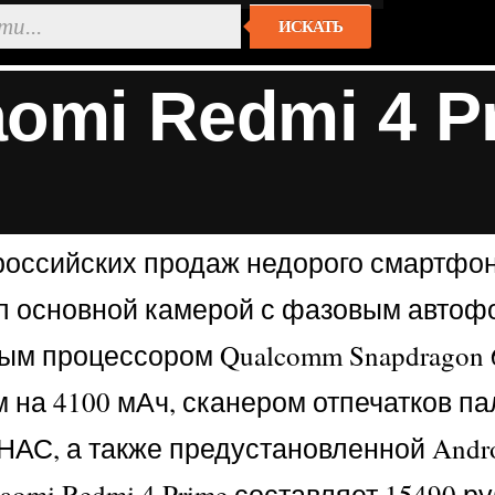
ИСКАТЬ
omi Redmi 4 P
российских продаж недорого смартфон
п основной камерой с фазовым автофо
 процессором Qualcomm Snapdragon 62
на 4100 мАч, сканером отпечатков пал
ГЛОНАС, а также предустановленной Andr
omi Redmi 4 Prime составляет 15490 ру