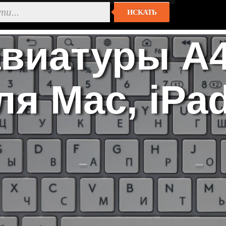
ИСКАТЬ
виатуры A4
я Mac, iPa