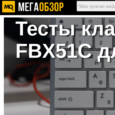
Тесты кла
FBX51C дл