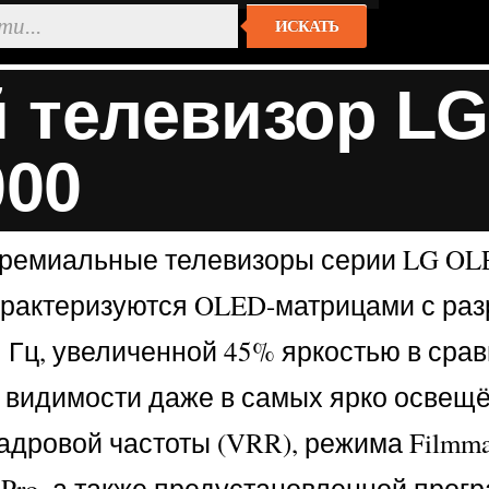
ИСКАТЬ
 телевизор LG
000
ремиальные телевизоры серии LG OLED
и характеризуются OLED-матрицами с ра
165 Гц, увеличенной 45% яркостью в с
чшей видимости даже в самых ярко ос
адровой частоты (VRR), режима Filmm
und Pro, а также предустановленной пр