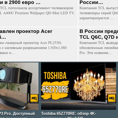
и в 2900 евро …
России…
TCL пополнила ассортимент телевизоров
Компания TCL выпуст
L A400U Premium Wallpaper QD-Mini LED TV,
телевизоры серий Q6C
характеризуются …
авлен проектор Acer
В России пред
i…
TCL Q6C, Q7D 
ен лазерный проектор Acer PL2530i.
Компания TCL выводи
о с нативным разрешением 1,920x1,080
обновленные линейки
овано н…
Pro. Эти новинки…
3 Pro. Доступный
Toshiba 65Z770RE: обзор 4K-