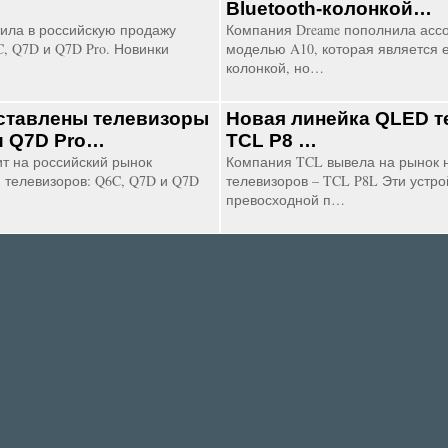
Bluetooth-колонкой…
ила в российскую продажу
Компания Dreame пополнила асс
, Q7D и Q7D Pro. Новинки
моделью A10, которая является е
колонкой, но…
ставлены телевизоры
Новая линейка QLED т
и Q7D Pro…
TCL P8 …
т на российский рынок
Компания TCL вывела на рынок 
 телевизоров: Q6C, Q7D и Q7D
телевизоров – TCL P8L Эти устр
превосходной п…