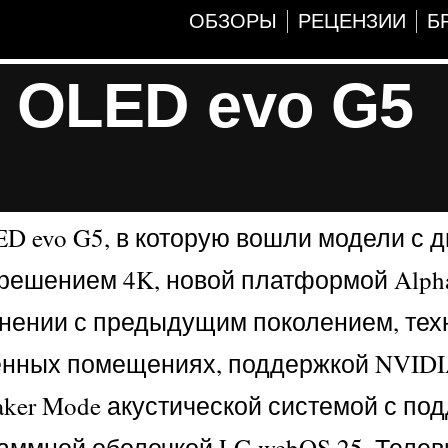
ОБЗОРЫ
РЕЦЕНЗИИ
Б
 OLED evo G5
 evo G5, в которую вошли модели с 
зрешением 4K, новой платформой Alpha
равнении с предыдущим поколением, те
вещённых помещениях, поддержкой NVID
aker Mode акустической системой с по
ограммной оболочкой LG webOS 25. Теле