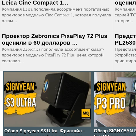
Leica Cine Compact 1…
оценил
Компания Leica пополнила ассортимент портативных
Компания 
проекторов моделью Cine Compact 1, которая получила
серией TC
алюм…
которая…
Проектор Zebronics PixaPlay 72 Plus
Предст
оценили в 60 долларов …
PL2530
Компания Zebronics пополнила ассортимент смарт-
Представл
проекторов моделью PixaPlay 72 Plus, цена которой
Устройств
составил…
ориентир
Обзор Signyean S3 Ultra. Фристайл -
Обзор SIGNYEAN P