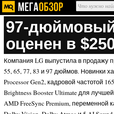
97-дюймовый
оценен в $25
Компания LG выпустила в продажу п
55, 65, 77, 83 и 97 дюймов. Новинк
Processor Gen2, кадровой частотой 
Brightness Booster Ultimate для лу
AMD FreeSync Premium, переменной к
Dolby Vision, Dolby Atmos и 5 AI So