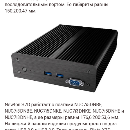
последовательным портом. Ее габариты равны
150:200:47 мм.
Newton S7D работает с платами NUC7i5DNBE,
NUC7i3DNBE, NUC7i5DNKE, NUC7i3DNKE, NUC7i5DNHE и
NUC7i3DNHE, а ее размеры равны 176,6:200:53,6 мм.
На лицевой панели изделия предусмотрено по два