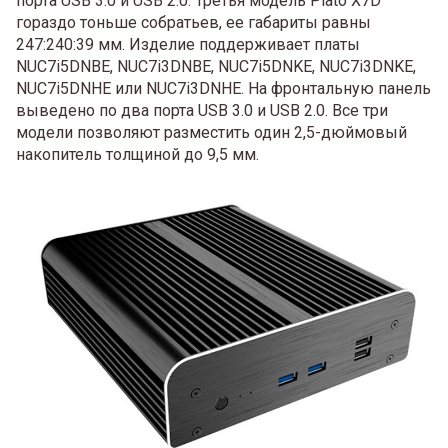
порта USB 3.0 и USB 2.0. Третья модель Plato X7D
гораздо тоньше собратьев, ее габариты равны
247:240:39 мм. Изделие поддерживает платы
NUC7i5DNBE, NUC7i3DNBE, NUC7i5DNKE, NUC7i3DNKE,
NUC7i5DNHE или NUC7i3DNHE. На фронтальную панель
выведено по два порта USB 3.0 и USB 2.0. Все три
модели позволяют разместить один 2,5-дюймовый
накопитель толщиной до 9,5 мм.