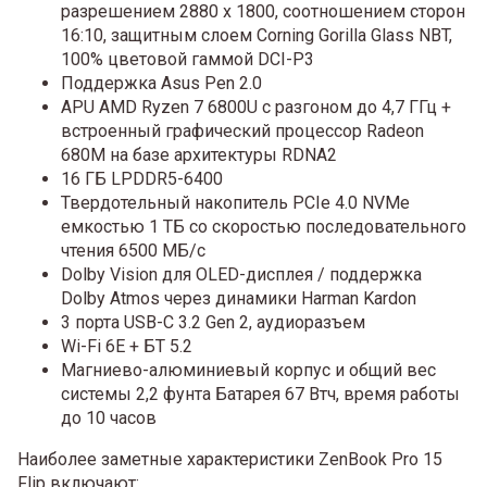
разрешением 2880 x 1800, соотношением сторон
16:10, защитным слоем Corning Gorilla Glass NBT,
100% цветовой гаммой DCI-P3
Поддержка Asus Pen 2.0
APU AMD Ryzen 7 6800U с разгоном до 4,7 ГГц +
встроенный графический процессор Radeon
680M на базе архитектуры RDNA2
16 ГБ LPDDR5-6400
Твердотельный накопитель PCIe 4.0 NVMe
емкостью 1 ТБ со скоростью последовательного
чтения 6500 МБ/с
Dolby Vision для OLED-дисплея / поддержка
Dolby Atmos через динамики Harman Kardon
3 порта USB-C 3.2 Gen 2, аудиоразъем
Wi-Fi 6Е + БТ 5.2
Магниево-алюминиевый корпус и общий вес
системы 2,2 фунта Батарея 67 Втч, время работы
до 10 часов
Наиболее заметные характеристики ZenBook Pro 15
Flip включают: