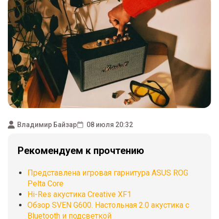
Владимир Байзар
08 июля 20:32
Рекомендуем к прочтению
Представлена игровая гарнитура ASUS ROG
Pelta Core
Hi-Res акустика Creative XF1
Обзор SVEN G600. Настольная 2.0 акустика с
Bluetooth и подсветкой