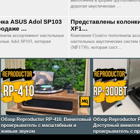
дорогая акустическая …
нка ASUS Adol SP103
Представлены колонки
родаже …
XF1…
нила ассортимент настольных
Компания Creative пополнила ас
елью Adol SP103, которая
настольных акустических систем
(MF1730), которая сост…
Обзор Reproductor RP-410. Виниловый
Обзор Reproductor 
проигрыватель с масштабным и
Доступный винило
живым звуком
проигрыватель с п
AT91