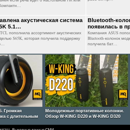
 Компактн…
авлена акустическая система
Bluetooth-коло
5K 5.1…
появилась в п
TCL пополнила ассортимент акустических
Компания ASUS попол
делью S65K, которая получила поддержку
Bluetooth-колонок мод
о…
получила бат…
5. Громкая
Молодежные портативные колонки.
нка с длительным
Обзор W-KING D220 и W-KING D320
68301.
Выходные данные СМИ