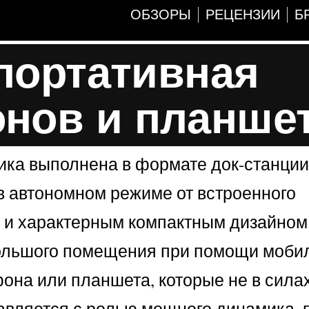
ОБЗОРЫ
РЕЦЕНЗИИ
Б
 портативная
онов и планше
стика выполнена в формате док-станци
 в автономном режиме от встроенного
ом и характерным компактным дизайном
ебольшого помещения при помощи моби
фона или планшета, которые не в сила
равляется с ролью мощного динамика, 