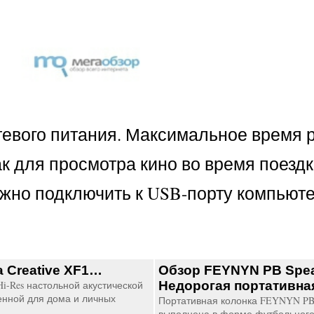
етевого питания. Максимальное время 
к для просмотра кино во время поездки
жно подключить к USB-порту компьюте
а Creative XF1…
Обзор FEYNYN PB Spea
Hi-Res настольной акустической
Недорогая портативна
енной для дома и личных
Портативная колонка FEYNYN PB 
выполнена в форме футбольного