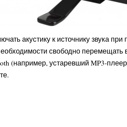
ючать акустику к источнику звука при
необходимости свободно перемещать в 
tooth (например, устаревший MP3-плее
те.