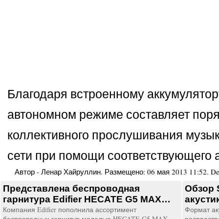
Благодаря встроенному аккумулятору
автономном режиме составляет порядк
коллективного прослушивания музыки
сети при помощи соответствующего 
Автор -
Ленар Хайруллин
. Размещено:
06 мая 2013 11:52
.
De
Представлена беспроводная
Обзор 
гарнитура Edifier HECATE G5 MAX…
акусти
Компания Edifier пополнила ассортимент
Формат ак
беспроводных гарнитур моделью HECATE G5 MAX,
распростр