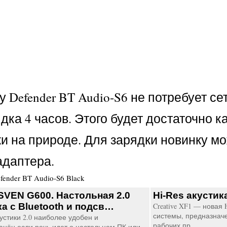
 Defender BT Audio-S6 не потребует с
а 4 часов. Этого будет достаточно ка
 на природе. Для зарядки новинку мо
адаптера.
fender BT Audio-S6 Black
SVEN G600. Настольная 2.0
Hi-Res акустик
ка с Bluetooth и подсв…
Creative XF1 — новая 
системы, предназнач
устики 2.0 наиболее удобен и
рабочих пр…
анён если речь идет о настольном ПК или