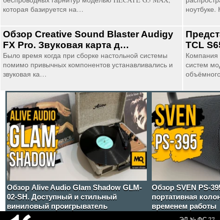
которая базируется на…
ноутбуке.
Обзор Creative Sound Blaster Audigy
Предст
FX Pro. Звуковая карта д…
TCL S6
Было время когда при сборке настольной системы
Компания 
помимо привычных компонентов устанавливались и
систем мо
звуковая ка…
объёмног
Обзор Alive Audio Glam Shadow GLM-
Обзор SVEN PS-39
02-SH. Доступный и стильный
портативная коло
виниловый проигрыватель
временем работы
ЭЛ № ФС 77 - 