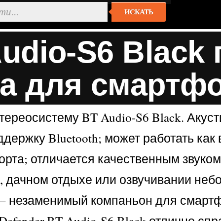
ИСКАТЬ
Audio-S6 Black
а для смартф
стереосистему BT Audio-S6 Black. Аку
держку Bluetooth; может работать как
опорта; отличается качественным звук
де, дачном отдыхе или озвучивании н
а – незаменимый компаньон для смарт
efender BT Audio-S6 Black отлично сп