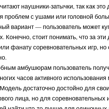
читают наушники-затычки, так как эт
 проблем с ушами или головной болью.
ый вариант — пользователь может купи
 Конечно, стоит понимать, что за эти 
или фанату соревновательных игр, но 
но.
обным амбушюрам пользователь получ
ногих часов активного использования 
Модель достаточно достойно для своих
вого лица, но для соревновательных и
ей найти что-то лучше для одиночных 