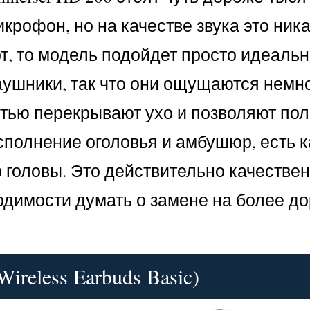
крофон, но на качестве звука это ника
т, то модель подойдет просто идеально
ушники, так что они ощущаются немног
тью перекрывают ухо и позволяют п
сполнение оголовья и амбушюр, есть 
р головы. Это действительно качестве
ходимости думать о замене на более д
ireless Earbuds Basic)