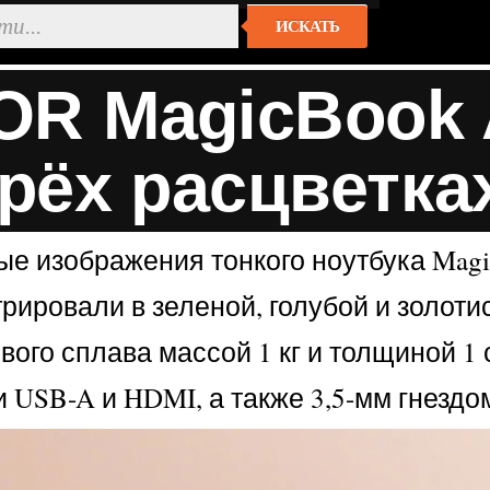
ИСКАТЬ
R MagicBook A
трёх расцветка
изображения тонкого ноутбука MagicB
рировали в зеленой, голубой и золотис
вого сплава массой 1 кг и толщиной 1 
USB-A и HDMI, а также 3,5-мм гнездо