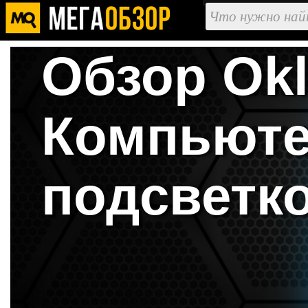
Обзор Okl
Компьюте
подсветк