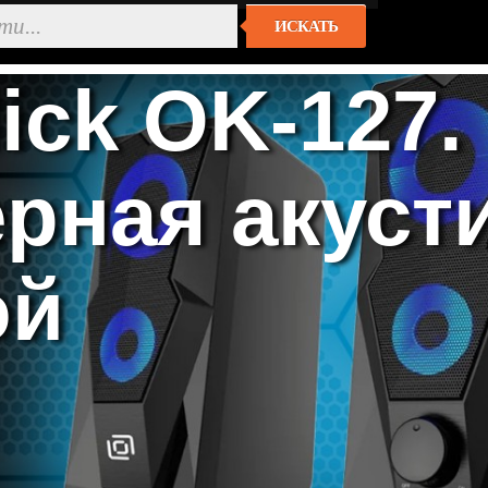
ИСКАТЬ
ick OK-127.
рная акусти
ой