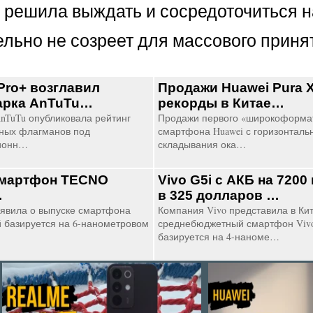
s решила выждать и сосредоточиться н
льно не созреет для массового приня
Pro+ возглавил
Продажи Huawei Pura 
арка AnTuTu…
рекорды в Китае…
nTuTu опубликовала рейтинг
Продажи первого «широкоформат
ных флагманов под
смартфона Huawei с горизонтал
ионн…
складывания ока…
смартфон TECNO
Vivo G5i с АКБ на 720
…
в 325 долларов …
явила о выпуске смартфона
Компания Vivo представила в Ки
й базируется на 6-нанометровом
среднебюджетный смартфон Vivo
базируется на 4-наноме…