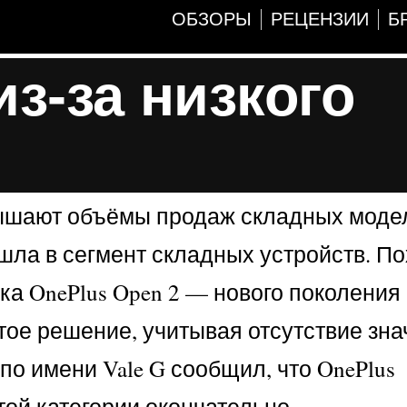
ОБЗОРЫ
РЕЦЕНЗИИ
Б
из-за низкого
вышают объёмы продаж складных моде
ошла в сегмент складных устройств. По
ка OnePlus Open 2 — нового поколения
ое решение, учитывая отсутствие зна
о имени Vale G сообщил, что OnePlus
той категории окончательно.