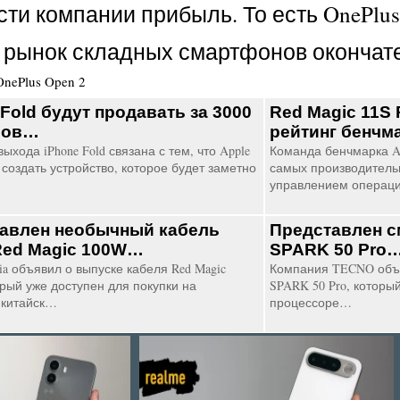
ти компании прибыль. То есть OnePlu
 рынок складных смартфонов окончате
OnePlus Open 2
 Fold будут продавать за 3000
Red Magic 11S 
ров…
рейтинг бенчм
ыхода iPhone Fold связана с тем, что Apple
Команда бенчмарка A
создать устройство, которое будет заметно
самых производитель
управлением операц
авлен необычный кабель
Представлен 
Red Magic 100W…
SPARK 50 Pro
ia объявил о выпуске кабеля Red Magic
Компания TECNO объ
орый уже доступен для покупки на
SPARK 50 Pro, которы
 китайск…
процессоре…