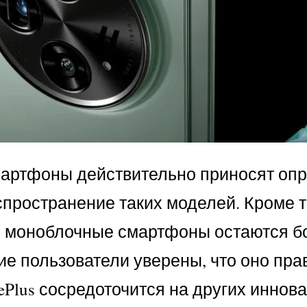
мартфоны действительно приносят опр
пространение таких моделей. Кроме т
й, моноблочные смартфоны остаются б
ие пользователи уверены, что оно пр
nePlus сосредоточится на других иннов