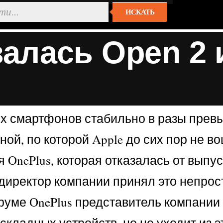
ИСКАТЬ
алась Open 2 
х смартфонов стабильно в разы пре
ой, по которой Apple до сих пор не в
OnePlus, которая отказалась от выпус
директор компании принял это непрост
уме OnePlus представитель компании п
кладных устройств, но не уходит из э