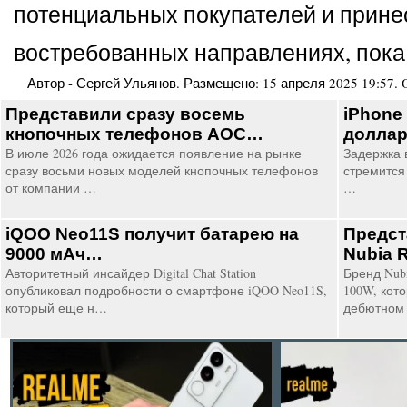
потенциальных покупателей и принес
востребованных направлениях, пока
Автор -
Сергей Ульянов
. Размещено:
15 апреля 2025 19:57
.
Представили сразу восемь
iPhone
кнопочных телефонов AOC…
долла
В июле 2026 года ожидается появление на рынке
Задержка в
сразу восьми новых моделей кнопочных телефонов
стремится 
от компании …
…
iQOO Neo11S получит батарею на
Предст
9000 мАч…
Nubia 
Авторитетный инсайдер Digital Chat Station
Бренд Nub
опубликовал подробности о смартфоне iQOO Neo11S,
100W, кот
который еще н…
дебютном