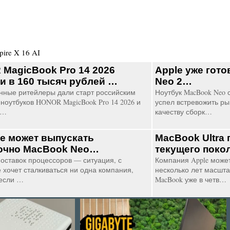
pire X 16 AI
MagicBook Pro 14 2026
Apple уже гото
и в 160 тысяч рублей …
Neo 2…
нные ритейлеры дали старт российским
Ноутбук MacBook Neo 
ноутбуков HONOR MagicBook Pro 14 2026 и
успел встревожить ры
 …
качеству сборк…
не может выпускать
MacBook Ultra
очно MacBook Neo…
текущего пок
оставок процессоров — ситуация, с
Компания Apple может
е хочет сталкиваться ни одна компания,
несколько лет масшт
если …
MacBook уже в четв…