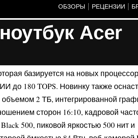
ОБЗОРЫ
РЕЦЕНЗИИ
Б
ноутбук Acer
торая базируется на новых процессора
х ИИ до 180 TOPS. Новинку также оснас
 объемом 2 ТБ, интегрированной граф
ошением сторон 16:10, кадровой часто
lack 500, пиковой яркостью 500 нит и
ареей ёмкостью 84 Втч, веб-камерой F