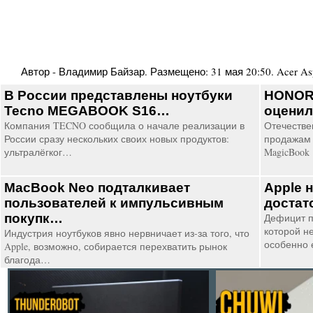
Автор -
Владимир Байзар
. Размещено:
31 мая 20:50
.
Acer As
В России представлены ноутбуки
HONOR 
Tecno MEGABOOK S16…
оценил
Компания TECNO сообщила о начале реализации в
Отечестве
России сразу нескольких своих новых продуктов:
продажам 
ультралёгког…
MagicBook
MacBook Neo подталкивает
Apple 
пользователей к импульсивным
достат
покупк…
Дефицит п
которой н
Индустрия ноутбуков явно нервничает из-за того, что
особенно 
Apple, возможно, собирается перехватить рынок
благода…