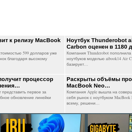
вит к релизу MacBook
Ноутбук Thunderobot a
Carbon оценен в 1180
стоимостью 599 долларов уже
Компания Thunderobot пополнила
нок благодаря высокому
ноутбуков моделью aibook14 Air C
базирует…
 получит процессор
Раскрыты объёмы про
оления…
MacBook Neo…
 представить первое за
Компания Apple вышла на совер
абное обновление линейки
себя рынок с ноутбуком MacBook N
всему, решени…