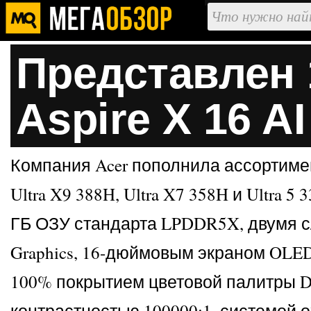
Представлен 
Aspire X 16 AI
Компания Acer пополнила ассортимент
Ultra X9 388H, Ultra X7 358H и Ultra
ГБ ОЗУ стандарта LPDDR5X, двумя с
Graphics, 16-дюймовым экраном OLED
100% покрытием цветовой палитры DCI
контрастностью 100000:1, системой 