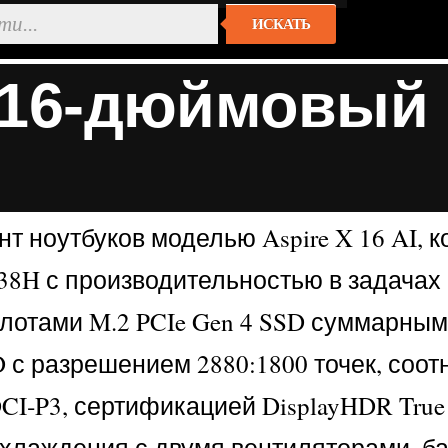
ИСКАТЬ
16-дюймовый 
 ноутбуков моделью Aspire X 16 AI, ко
 5 338H с производительностью в задача
лотами M.2 PCIe Gen 4 SSD суммарным
 с разрешением 2880:1800 точек, соотн
‑P3, сертификацией DisplayHDR True B
охлаждения с двумя вентиляторами, бат