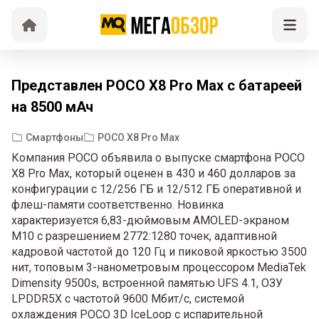
Представлен POCO X8 Pro Max c батареей
на 8500 мАч
Смартфоны
POCO X8 Pro Max
Компания POCO объявила о выпуске смартфона POCO
X8 Pro Max, который оценен в 430 и 460 долларов за
конфигурации с 12/256 ГБ и 12/512 ГБ оперативной и
флеш-памяти соответственно. Новинка
характеризуется 6,83-дюймовым AMOLED-экраном
M10 с разрешением 2772:1280 точек, адаптивной
кадровой частотой до 120 Гц и пиковой яркостью 3500
нит, топовым 3-нанометровым процессором MediaTek
Dimensity 9500s, встроенной памятью UFS 4.1, ОЗУ
LPDDR5X с частотой 9600 Мбит/с, системой
охлаждения POCO 3D IceLoop с испарительной