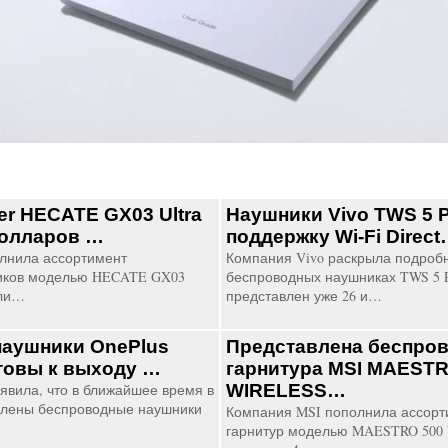
er HECATE GX03 Ultra
Наушники Vivo TWS 5 P
долларов …
поддержку Wi-Fi Direc
олнила ассортимент
Компания Vivo раскрыла подробн
иков моделью HECATE GX03
беспроводных наушниках TWS 5 P
или…
представлен уже 26 и…
наушники OnePlus
Представлена беспро
отовы к выходу …
гарнитура MSI MAESTR
явила, что в ближайшее время в
WIRELESS…
влены беспроводные наушники
Компания MSI пополнила ассорт
гарнитур моделью MAESTRO 500 