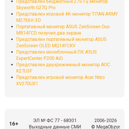
Представлен бюджетный 275-Гц монитор
Skyworth G27Q Pro
Представлен игровой 4K-монитор TITAN ARMY
M27E6V-3D
Портативный монитор ASUS ZenScreen Duo
MB14FCD получил два экрана
Представлен портативный монитор ASUS
ZenScreen OLED MQ14FCKV
Представлен моноблочный ПК ASUS
ExpertCenter P200 AiO
Представлен двухрежимный монитор AOC
K27U3F
Представлен игровой монитор Acer Nitro
XV270UX1
ЭЛ № ФС 77 - 68301
2006-2026
16+
Выходные данные СМИ
© MegaObzor