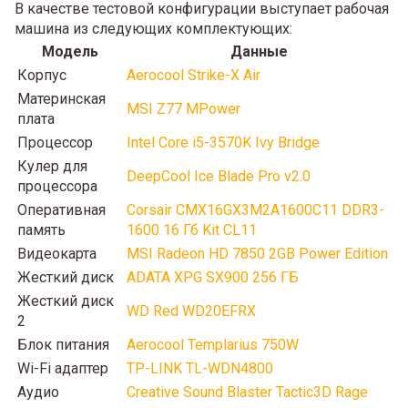
В качестве тестовой конфигурации выступает рабочая
машина из следующих комплектующих:
Модель
Данные
Корпус
Aerocool Strike-X Air
Материнская
MSI Z77 MPower
плата
Процессор
Intel Core i5-3570K Ivy Bridge
Кулер для
DeepCool Ice Blade Pro v2.0
процессора
Оперативная
Corsair CMX16GX3M2A1600C11 DDR3-
память
1600 16 Гб Kit CL11
Видеокарта
MSI Radeon HD 7850 2GB Power Edition
Жесткий диск
ADATA XPG SX900 256 ГБ
Жесткий диск
WD Red WD20EFRX
2
Блок питания
Aerocool Templarius 750W
Wi-Fi адаптер
TP-LINK TL-WDN4800
Аудио
Creative Sound Blaster Tactic3D Rage