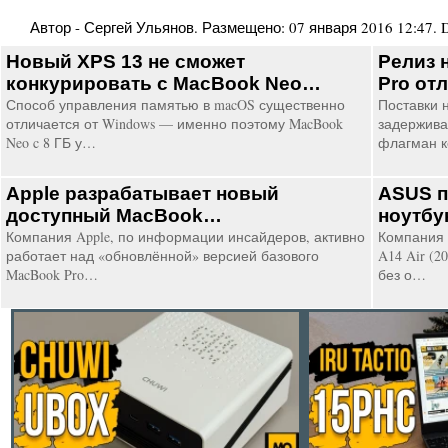
Автор -
Сергей Ульянов
. Размещено:
07 января 2016 12:47
.
D
Новый XPS 13 не сможет
Релиз 
конкурировать с MacBook Neo…
Pro от
Способ управления памятью в macOS существенно
Поставки н
отличается от Windows — именно поэтому MacBook
задержива
Neo c 8 ГБ у…
флагман 
Apple разрабатывает новый
ASUS п
доступный MacBook…
ноутбук
Компания Apple, по информации инсайдеров, активно
Компания 
работает над «обновлённой» версией базового
A14 Air (2
MacBook Pro…
без о…