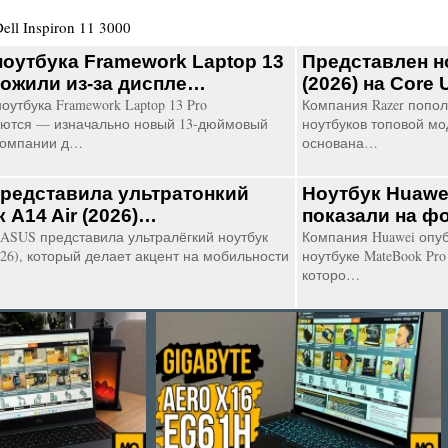
ell Inspiron 11 3000
ноутбука Framework Laptop 13
Представлен но
ложили из-за диспле…
(2026) на Core 
оутбука Framework Laptop 13 Pro
Компания Razer попо
ются — изначально новый 13-дюймовый
ноутбуков топовой мод
компании д…
основана…
редставила ультратонкий
Ноутбук Huawe
 A14 Air (2026)…
показали на ф
ASUS представила ультралёгкий ноутбук
Компания Huawei опу
026), который делает акцент на мобильности
ноутбуке MateBook Pr
которо…