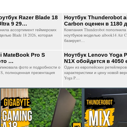
утбук Razer Blade 18
Ноутбук Thunderobot a
Ultra 9 29…
Carbon оценен в 1180
лнила ассортимент геймерских
Компания Thunderobot пополнила
елью Blade 18 2026, которая
ноутбуков моделью aibook14 Air C
базирует…
i MateBook Pro S
Ноутбук Lenovo Yoga P
ото …
N1X обойдется в 4050
бликовала фото и подробности о
Один из европейских ретейлеров
o S, полноценная презентация
характеристики и цену новой вер
Yoga P…