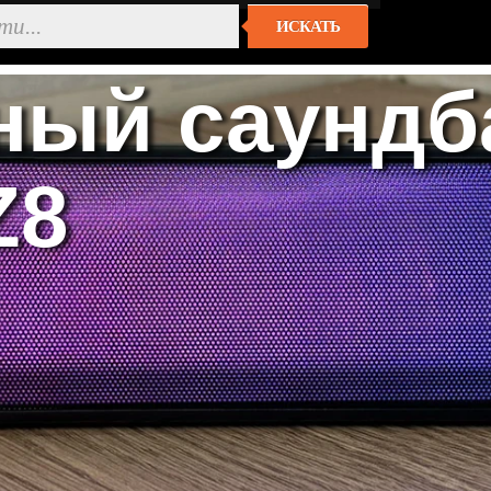
ИСКАТЬ
ный саундб
Z8