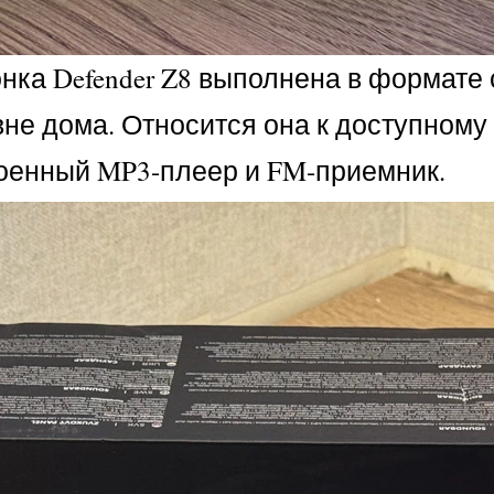
нка Defender Z8 выполнена в формате 
вне дома. Относится она к доступном
троенный MP3-плеер и FM-приемник.