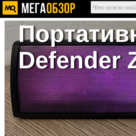
Портатив
Defender 