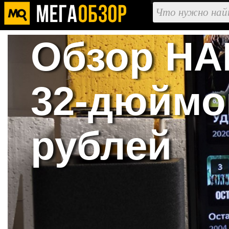
Обзор HA
32-дюймо
рублей