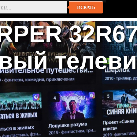
ИСКАТЬ
RPER 32R67
вый телеви