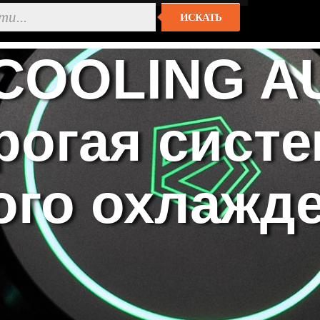
ИСКАТЬ
-COOLING 
рогая сист
ого охлажд