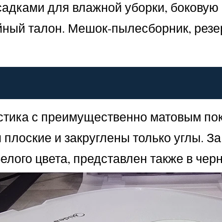
садками для влажной уборки, боковую
ийный талон. Мешок-пылесборник, рез
стика с преимущественно матовым пок
 плоские и закруглены только углы. За
елого цвета, представлен также в чер