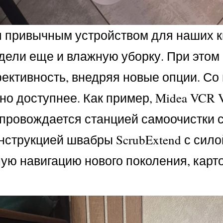
 привычным устройством для наших кв
одели еще и влажную уборку. При это
ктивность, внедряя новые опции. Со 
тно доступнее. Как пример, Midea VCR
опровождается станцией самоочистки 
нструкцией швабры ScrubExtend с сило
чную навигацию нового поколения, ка