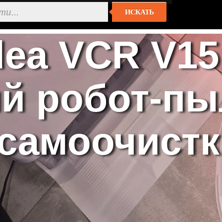
ИСКАТЬ
ea VCR V15 
й робот-пы
 самоочистк