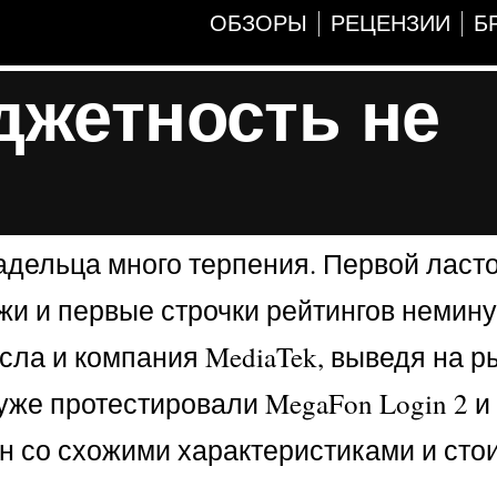
ОБЗОРЫ
РЕЦЕНЗИИ
Б
джетность не
дельца много терпения. Первой ласто
ажи и первые строчки рейтингов немин
ла и компания MediaTek, выведя на р
же протестировали MegaFon Login 2 и 
н со схожими характеристиками и сто