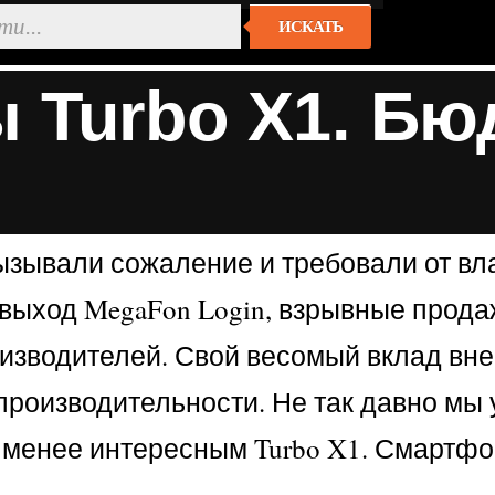
ИСКАТЬ
ы Turbo X1. Бю
ывали сожаление и требовали от вла
 выход MegaFon Login, взрывные прод
изводителей. Свой весомый вклад внес
роизводительности. Не так давно мы у
 менее интересным Turbo X1. Смартфо