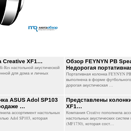
а Creative XF1…
Обзор FEYNYN PB Spea
Hi-Res настольной акустической
Недорогая портативна
енной для дома и личных
Портативная колонка FEYNYN PB 
выполнена в форме футбольного
дорогая акустическая …
нка ASUS Adol SP103
Представлены колонки
родаже …
XF1…
нила ассортимент настольных
Компания Creative пополнила ас
елью Adol SP103, которая
настольных акустических систем
(MF1730), которая сост…