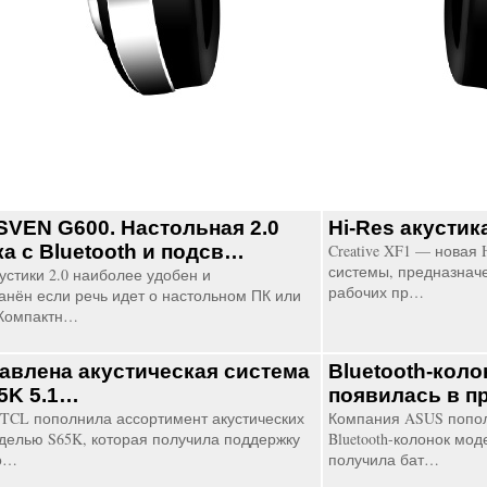
SVEN G600. Настольная 2.0
Hi-Res акустик
ка с Bluetooth и подсв…
Creative XF1 — новая 
системы, предназнач
устики 2.0 наиболее удобен и
рабочих пр…
анён если речь идет о настольном ПК или
 Компактн…
авлена акустическая система
Bluetooth-коло
5K 5.1…
появилась в п
TCL пополнила ассортимент акустических
Компания ASUS попол
делью S65K, которая получила поддержку
Bluetooth-колонок мод
о…
получила бат…