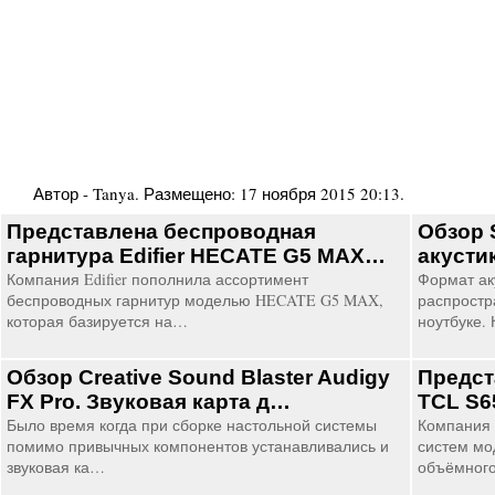
Автор -
Tanya
. Размещено:
17 ноября 2015 20:13
.
Представлена беспроводная
Обзор 
гарнитура Edifier HECATE G5 MAX…
акусти
Компания Edifier пополнила ассортимент
Формат ак
беспроводных гарнитур моделью HECATE G5 MAX,
распростр
которая базируется на…
ноутбуке.
Обзор Creative Sound Blaster Audigy
Предст
FX Pro. Звуковая карта д…
TCL S6
Было время когда при сборке настольной системы
Компания 
помимо привычных компонентов устанавливались и
систем мо
звуковая ка…
объёмног