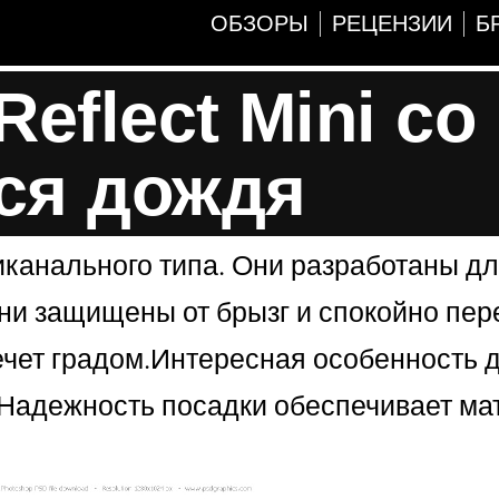
ОБЗОРЫ
РЕЦЕНЗИИ
Б
flect Mini со
ся дождя
иканального типа. Они разработаны д
ни защищены от брызг и спокойно пер
ечет градом.Интересная особенность 
Надежность посадки обеспечивает ма