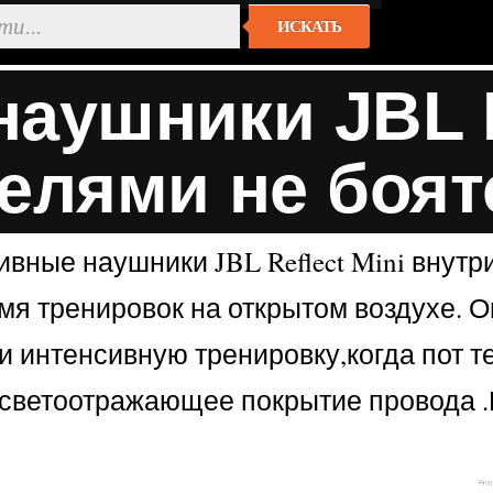
ИСКАТЬ
аушники JBL Re
елями не боят
вные наушники JBL Reflect Mini внутр
мя тренировок на открытом воздухе. О
 интенсивную тренировку,когда пот т
-светоотражающее покрытие провода .