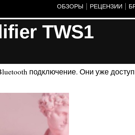
ОБЗОРЫ
РЕЦЕНЗИИ
Б
fier TWS1
luetooth подключение. Они уже досту