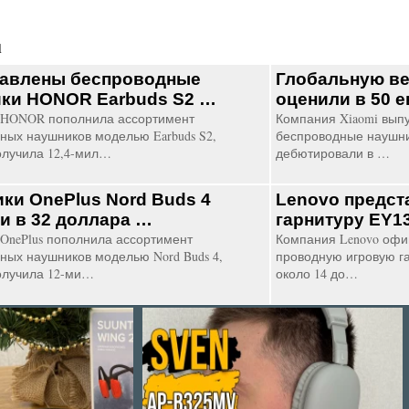
1
авлены беспроводные
Глобальную ве
ки HONOR Earbuds S2 …
оценили в 50 
 HONOR пополнила ассортимент
Компания Xiaomi вып
ных наушников моделью Earbuds S2,
беспроводные наушни
олучила 12,4-мил…
дебютировали в …
ки OnePlus Nord Buds 4
Lenovo предст
и в 32 доллара …
гарнитуру EY
OnePlus пополнила ассортимент
Компания Lenovo офи
ных наушников моделью Nord Buds 4,
проводную игровую г
олучила 12-ми…
около 14 до…