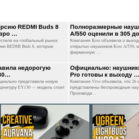
рсию REDMI Buds 8
Полноразмерные науш
евро …
A/550 оценили в 305 
устила на глобальный рынок
Компания Koss объявила о выхо
ки REDMI Buds 8, которые
открытых наушников Koss A/550, 
фирменную …
авила недорогую
Официально: наушники
130…
Pro готовы к выходу 
циально представила новую
Компания Vivo объявила, что 26 
арнитуру EY130 — модель стоит
представлены беспроводные нау
Производи…