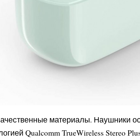
качественные материалы. Наушники 
огией Qualcomm TrueWireless Stereo P