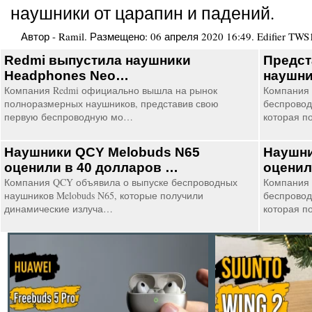
наушники от царапин и падений.
Автор -
Ramil
. Размещено:
06 апреля 2020 16:49
.
Edifier TWS
Redmi выпустила наушники
Предст
Headphones Neo…
наушни
Компания Redmi официально вышла на рынок
Компания
полноразмерных наушников, представив свою
беспровод
первую беспроводную мо…
которая п
Наушники QCY Melobuds N65
Наушни
оценили в 40 долларов …
оценил
Компания QCY объявила о выпуске беспроводных
Компания 
наушников Melobuds N65, которые получили
беспровод
динамические излуча…
которая п