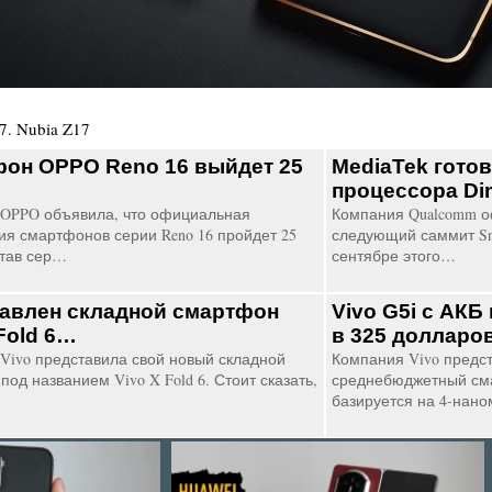
7
.
Nubia Z17
он OPPO Reno 16 выйдет 25
MediaTek готов
процессора Di
OPPO объявила, что официальная
Компания Qualcomm о
ия смартфонов серии Reno 16 пройдет 25
следующий саммит Sna
став сер…
сентябре этого…
авлен складной смартфон
Vivo G5i с АКБ
Fold 6…
в 325 долларо
Vivo представила свой новый складной
Компания Vivo предст
од названием Vivo X Fold 6. Стоит сказать,
среднебюджетный сма
базируется на 4-нан