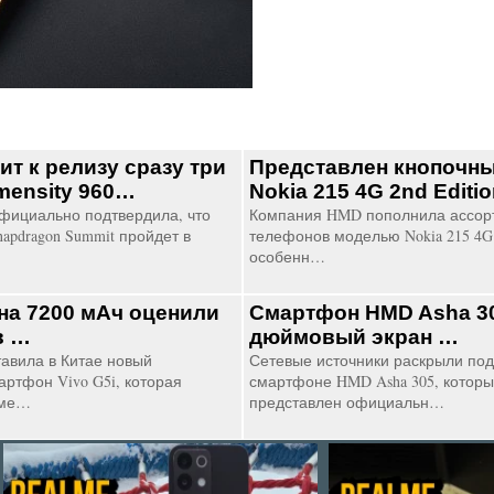
ит к релизу сразу три
Представлен кнопочн
mensity 960…
Nokia 215 4G 2nd Editi
фициально подтвердила, что
Компания HMD пополнила ассор
pdragon Summit пройдет в
телефонов моделью Nokia 215 4G 2
особенн…
 на 7200 мАч оценили
Смартфон HMD Asha 30
в …
дюймовый экран …
авила в Китае новый
Сетевые источники раскрыли под
ртфон Vivo G5i, которая
смартфоне HMD Asha 305, котор
оме…
представлен официальн…