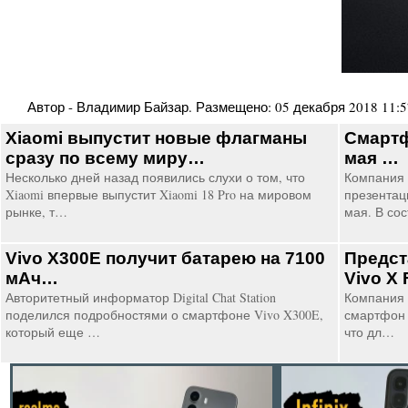
Автор -
Владимир Байзар
. Размещено:
05 декабря 2018 11:5
Xiaomi выпустит новые флагманы
Смартф
сразу по всему миру…
мая …
Несколько дней назад появились слухи о том, что
Компания 
Xiaomi впервые выпустит Xiaomi 18 Pro на мировом
презентац
рынке, т…
мая. В со
Vivo X300E получит батарею на 7100
Предст
мАч…
Vivo X 
Авторитетный информатор Digital Chat Station
Компания 
поделился подробностями о смартфоне Vivo X300E,
смартфон п
который еще …
что дл…