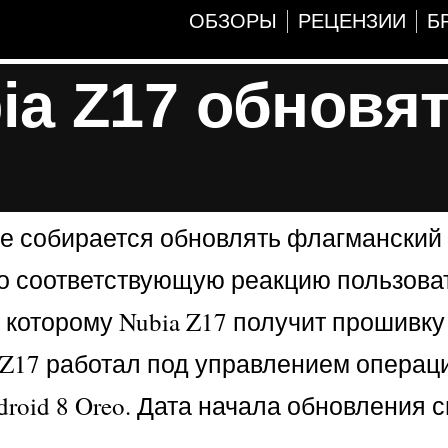
ОБЗОРЫ
РЕЦЕНЗИИ
Б
a Z17 обновят
 не собирается обновлять флагмански
вало соответствующую реакцию пользова
 которому Nubia Z17 получит прошивку
ia Z17 работал под управлением опера
ndroid 8 Oreo. Дата начала обновления