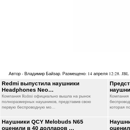
Автор -
Владимир Байзар
. Размещено:
14 апреля 12:28
.
JBL 
Redmi выпустила наушники
Предст
Headphones Neo…
наушни
Компания Redmi официально вышла на рынок
Компания
полноразмерных наушников, представив свою
беспровод
первую беспроводную мо…
которая п
Наушники QCY Melobuds N65
Наушни
оценили в 40 долларов …
оценил