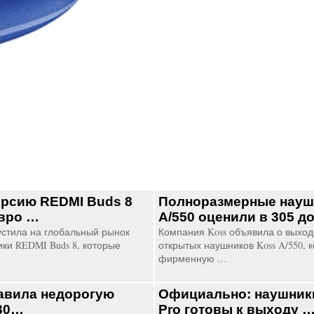
рсию REDMI Buds 8
Полноразмерные науш
евро …
A/550 оценили в 305 
устила на глобальный рынок
Компания Koss объявила о выхо
ки REDMI Buds 8, которые
открытых наушников Koss A/550, 
фирменную …
авила недорогую
Официально: наушники
130…
Pro готовы к выходу 