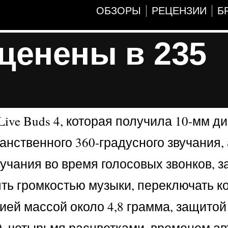
ОБЗОРЫ
РЕЦЕНЗИИ
Б
оценены в 235
ve Buds 4, которая получила 10-мм д
анственного 360-градусного звучания,
учания во время голосовых звонков, 
ть громкостью музыки, переключать к
ей массой около 4,8 грамма, защитой
.0, четырьмя расцветками, временем а