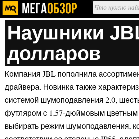
Наушники JBL
долларов
Компания JBL пополнила ассортимен
драйвера. Новинка также характериз
системой шумоподавления 2.0, шест
футляром с 1,57-дюймовым цветным 
выбирать режим шумоподавления, кор
соответствии со степенью IP55, ада