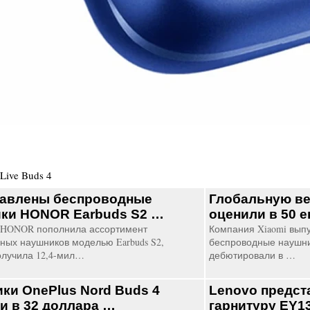
Live Buds 4
авлены беспроводные
Глобальную ве
ки HONOR Earbuds S2 …
оценили в 50 
 HONOR пополнила ассортимент
Компания Xiaomi вып
ных наушников моделью Earbuds S2,
беспроводные наушни
олучила 12,4-мил…
дебютировали в …
ки OnePlus Nord Buds 4
Lenovo предст
и в 32 доллара …
гарнитуру EY