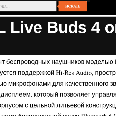
ИСКАТЬ
 Live Buds 4 
т беспроводных наушников моделью Li
уется поддержкой Hi-Res Audio, простр
ью микрофонами для качественного зв
дисплеем, который позволяет управля
пусом с цельной литьевой конструкци
птером беспроводной связи Bluetooth 6