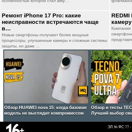
особенностью которой стал акку…
флагманс
Ремонт iPhone 17 Pro: какие
REDMI 
неисправности встречаются чаще
камеру
в…
Компания 
смартфоне
Новые смартфоны получают более мощные
представл
процессоры, улучшенные камеры и сложные системы
защиты, но даже …
Обзор HUAWEI nova 15: когда базовая
Обзор и тесты TEC
модель не выглядит компромиссом
Лучший выбор сма
ЭЛ № ФС 77 - 