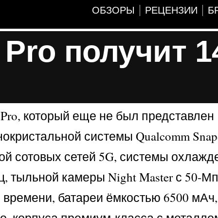
ОБЗОРЫ
РЕЦЕНЗИИ
Б
 Pro получит 1
Pro, который еще не был представлен
окристальной системы Qualcomm Snapd
кой сотовых сетей 5G, системы охлажд
ц, тыльной камеры Night Master с 50-М
и времени, батареи ёмкостью 6500 мАч
о, корпуса премиум-класса с металло