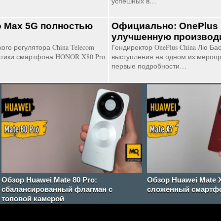
успешных в…
 Max 5G полностью
Официально: OnePlus 
улучшенную производ
ого регулятора China Telecom
Гендиректор OnePlus China Лю Ба
стики смартфона HONOR X80 Pro
выступления на одном из мероп
первые подробности…
Обзор Huawei Mate 80 Pro:
Обзор Huawei Mate 
сбалансированный флагман с
сложенный смартф
топовой камерой