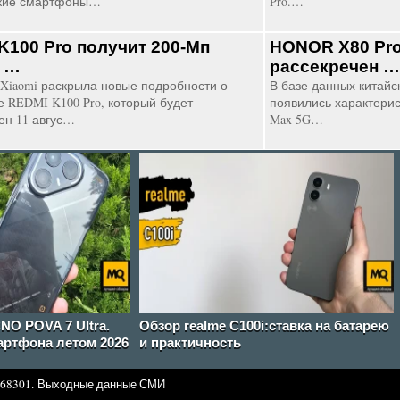
кие смартфоны…
Pro.…
K100 Pro получит 200-Мп
HONOR X80 Pro
 …
рассекречен …
Xiaomi раскрыла новые подробности о
В базе данных китайск
 REDMI K100 Pro, который будет
появились характери
ен 11 авгус…
Max 5G…
NO POVA 7 Ultra.
Обзор realme C100i:ставка на батарею
ртфона летом 2026
и практичность
68301.
Выходные данные СМИ