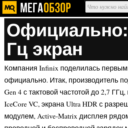
Официально: I
Гц экран
Компания Infinix поделилась первым
официально. Итак, производитель п
Gen 4 с тактовой частотой до 2,7 Г
IceCore VC, экрана Ultra HDR с разр
модулем, Active-Matrix дисплея ряд
проводной и беспроводной зарядок м