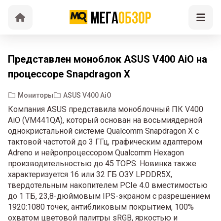
Представлен моноблок ASUS V400 AiO на
процессоре Snapdragon X
Мониторы
ASUS V400 AiO
Компания ASUS представила моноблочный ПК V400
AiO (VM441QA), который основан на восьмиядерной
однокристальной системе Qualcomm Snapdragon X с
тактовой частотой до 3 ГГц, графическим адаптером
Adreno и нейропроцессором Qualcomm Hexagon
производительностью до 45 TOPS. Новинка также
характеризуется 16 или 32 ГБ ОЗУ LPDDR5X,
твердотельным накопителем PCIe 4.0 вместимостью
до 1 ТБ, 23,8-дюймовым IPS-экраном с разрешением
1920:1080 точек, антибликовым покрытием, 100%
охватом цветовой палитры sRGB, яркостью и