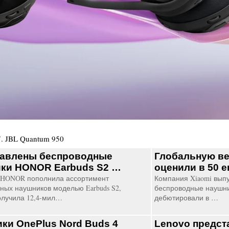
7
.
JBL Quantum 950
авлены беспроводные
Глобальную ве
ки HONOR Earbuds S2 …
оценили в 50 
 HONOR пополнила ассортимент
Компания Xiaomi вып
ных наушников моделью Earbuds S2,
беспроводные наушни
олучила 12,4-мил…
дебютировали в …
ки OnePlus Nord Buds 4
Lenovo предст