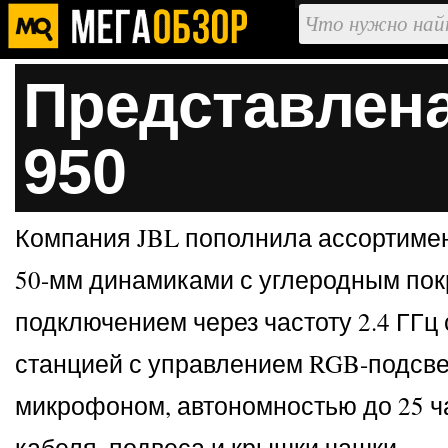
Представлена
950
Компания JBL пополнила ассортимент
50-мм динамиками с углеродным покр
подключением через частоту 2.4 ГГц 
станцией с управлением RGB-подсве
микрофоном, автономностью до 25 ч
кабеля, подвеса и крышки чашки.