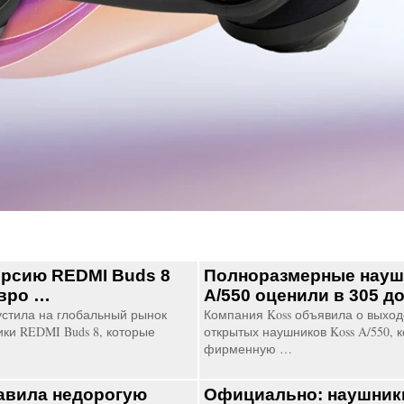
рсию REDMI Buds 8
Полноразмерные науш
евро …
A/550 оценили в 305 
устила на глобальный рынок
Компания Koss объявила о выхо
ки REDMI Buds 8, которые
открытых наушников Koss A/550, 
фирменную …
авила недорогую
Официально: наушники