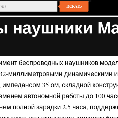
ИСКАТЬ
наушники Mars
имент беспроводных наушников моделью
 32-миллиметровыми динамическими из
Гц, импедансом 35 ом, складной констр
еменем автономной работы до 100 ча
ем полной зарядки 2,5 часа, поддерж
ии звука под окружение, модулем беспр