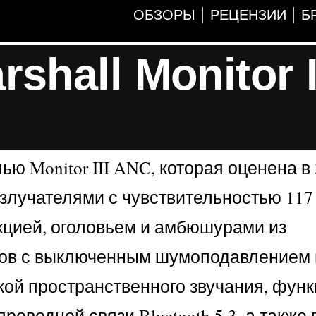
ОБЗОРЫ
РЕЦЕНЗИИ
Б
hall Monitor I
 Monitor III ANC, которая оценена в 
лучателями с чувствительностью 117
укцией, оголовьем и амбюшурами из
сов с выключенным шумоподавлением 
кой пространственного звучания, фун
оводной связи Bluetooth 5.3, а также