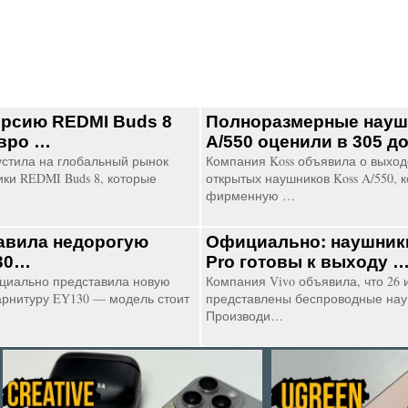
рсию REDMI Buds 8
Полноразмерные науш
евро …
A/550 оценили в 305 
устила на глобальный рынок
Компания Koss объявила о выхо
ки REDMI Buds 8, которые
открытых наушников Koss A/550, 
фирменную …
авила недорогую
Официально: наушники
130…
Pro готовы к выходу 
циально представила новую
Компания Vivo объявила, что 26 
арнитуру EY130 — модель стоит
представлены беспроводные нау
Производи…