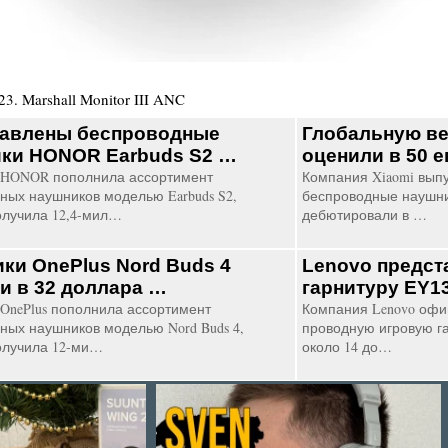
23
.
Marshall Monitor III ANC
авлены беспроводные
Глобальную ве
ки HONOR Earbuds S2 …
оценили в 50 
 HONOR пополнила ассортимент
Компания Xiaomi вып
ных наушников моделью Earbuds S2,
беспроводные наушни
олучила 12,4-мил…
дебютировали в …
ки OnePlus Nord Buds 4
Lenovo предст
и в 32 доллара …
гарнитуру EY
OnePlus пополнила ассортимент
Компания Lenovo офи
ных наушников моделью Nord Buds 4,
проводную игровую г
олучила 12-ми…
около 14 до…