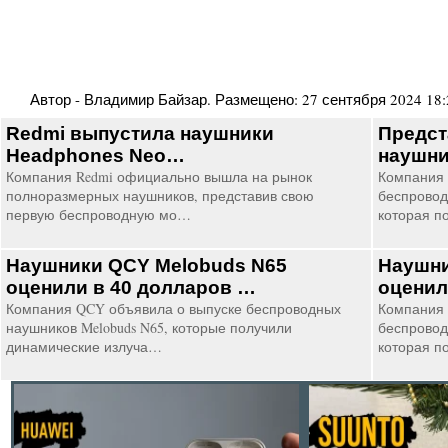
Автор -
Владимир Байзар
. Размещено:
27 сентября 2024 18:
Redmi выпустила наушники
Предст
Headphones Neo…
наушни
Компания Redmi официально вышла на рынок
Компания
полноразмерных наушников, представив свою
беспровод
первую беспроводную мо…
которая п
Наушники QCY Melobuds N65
Наушни
оценили в 40 долларов …
оценил
Компания QCY объявила о выпуске беспроводных
Компания 
наушников Melobuds N65, которые получили
беспровод
динамические излуча…
которая п