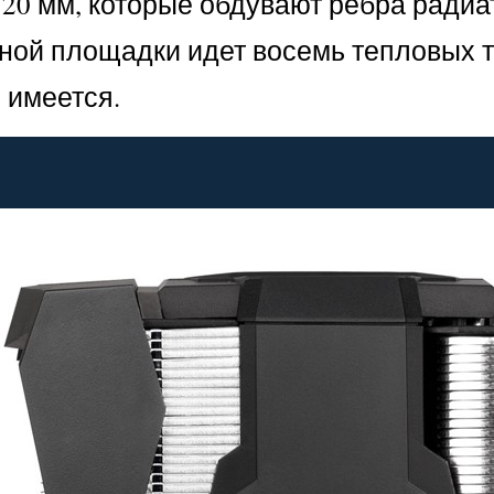
120 мм, которые обдувают ребра ради
тной площадки идет восемь тепловых тр
 имеется.